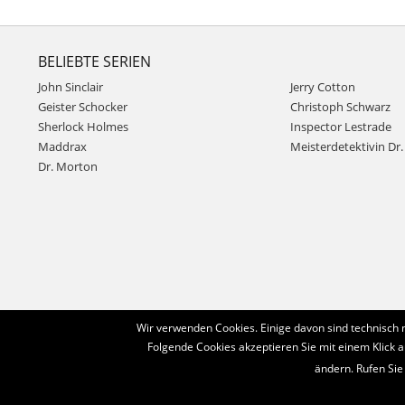
BELIEBTE SERIEN
John Sinclair
Jerry Cotton
Geister Schocker
Christoph Schwarz
Sherlock Holmes
Inspector Lestrade
Maddrax
Meisterdetektivin Dr. 
Dr. Morton
Wir verwenden Cookies. Einige davon sind technisch 
Folgende Cookies akzeptieren Sie mit einem Klick a
ändern. Rufen Sie