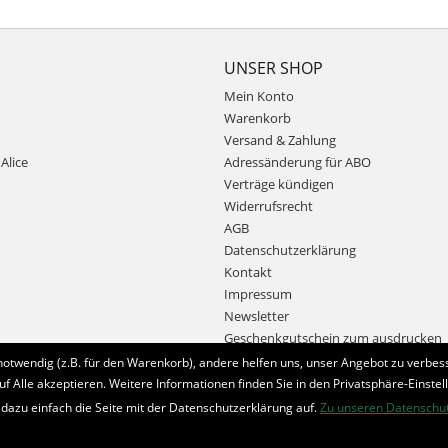
UNSER SHOP
Mein Konto
Warenkorb
Versand & Zahlung
Alice
Adressänderung für ABO
Verträge kündigen
Widerrufsrecht
AGB
Datenschutzerklärung
Kontakt
Impressum
Newsletter
Geschenkgutschein zum ausdrucken
notwendig (z.B. für den Warenkorb), andere helfen uns, unser Angebot zu verbess
uf Alle akzeptieren. Weitere Informationen finden Sie in den Privatsphäre-Einstel
Bestellung widerrufen
 dazu einfach die Seite mit der Datenschutzerklärung auf.
Zu unseren Datenschu
* Alle Preise inkl. MwSt. und zzgl.
Bearbeitungspauschale