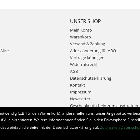
UNSER SHOP
Mein Konto
Warenkorb
Versand & Zahlung
Alice
Adressänderung für ABO
Verträge kündigen
Widerrufsrecht
AGB
Datenschutzerklärung
Kontakt
Impressum
Newsletter
Geschenkgutschein zum ausdrucken
notwendig (z.B. für den Warenkorb), andere helfen uns, unser Angebot zu verbess
uf Alle akzeptieren. Weitere Informationen finden Sie in den Privatsphäre-Einstel
Bestellung widerrufen
 dazu einfach die Seite mit der Datenschutzerklärung auf.
Zu unseren Datenschu
* Alle Preise inkl. MwSt. und zzgl.
Bearbeitungspauschale