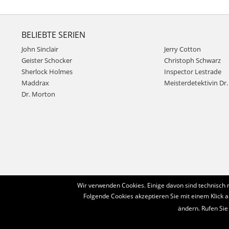
BELIEBTE SERIEN
John Sinclair
Jerry Cotton
Geister Schocker
Christoph Schwarz
Sherlock Holmes
Inspector Lestrade
Maddrax
Meisterdetektivin Dr. 
Dr. Morton
Wir verwenden Cookies. Einige davon sind technisch 
Folgende Cookies akzeptieren Sie mit einem Klick a
ändern. Rufen Sie