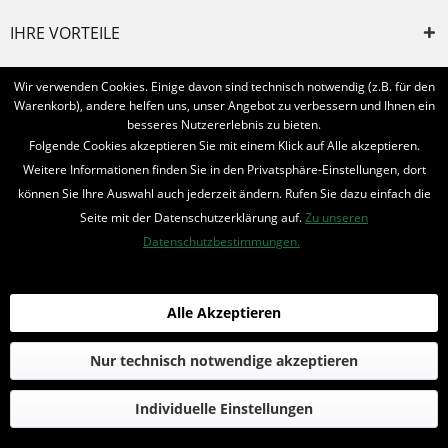
IHRE VORTEILE
INFORMIERT BLEIBEN
Wir verwenden Cookies. Einige davon sind technisch notwendig (z.B. für den
Warenkorb), andere helfen uns, unser Angebot zu verbessern und Ihnen ein
Bestellung widerrufen
besseres Nutzererlebnis zu bieten.
Folgende Cookies akzeptieren Sie mit einem Klick auf Alle akzeptieren.
* Alle Preise inkl. MwSt. und zzgl.
Bearbeitungspauschale
Weitere Informationen finden Sie in den Privatsphäre-Einstellungen, dort
können Sie Ihre Auswahl auch jederzeit ändern. Rufen Sie dazu einfach die
© 2016-2022 Romantruhe - Buchversand, Joachim Otto
Seite mit der Datenschutzerklärung auf.
Zu unseren
die profilschmiede - Internetagentur
Datenschutzbestimmungen.
Alle Akzeptieren
Nur technisch notwendige akzeptieren
Individuelle Einstellungen