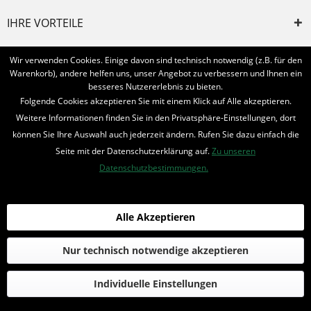
IHRE VORTEILE
INFORMIERT BLEIBEN
Wir verwenden Cookies. Einige davon sind technisch notwendig (z.B. für den
Warenkorb), andere helfen uns, unser Angebot zu verbessern und Ihnen ein
Bestellung widerrufen
besseres Nutzererlebnis zu bieten.
Folgende Cookies akzeptieren Sie mit einem Klick auf Alle akzeptieren.
* Alle Preise inkl. MwSt. und zzgl.
Bearbeitungspauschale
Weitere Informationen finden Sie in den Privatsphäre-Einstellungen, dort
können Sie Ihre Auswahl auch jederzeit ändern. Rufen Sie dazu einfach die
© 2016-2022 Romantruhe - Buchversand, Joachim Otto
Seite mit der Datenschutzerklärung auf.
Zu unseren
die profilschmiede - Internetagentur
Datenschutzbestimmungen.
Alle Akzeptieren
Nur technisch notwendige akzeptieren
Individuelle Einstellungen