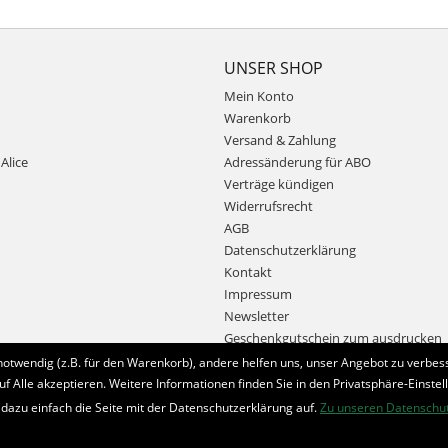
UNSER SHOP
Mein Konto
Warenkorb
Versand & Zahlung
Alice
Adressänderung für ABO
Verträge kündigen
Widerrufsrecht
AGB
Datenschutzerklärung
Kontakt
Impressum
Newsletter
Geschenkgutschein zum ausdrucken
notwendig (z.B. für den Warenkorb), andere helfen uns, unser Angebot zu verbess
uf Alle akzeptieren. Weitere Informationen finden Sie in den Privatsphäre-Einstel
Bestellung widerrufen
 dazu einfach die Seite mit der Datenschutzerklärung auf.
Zu unseren Datenschu
* Alle Preise inkl. MwSt. und zzgl.
Bearbeitungspauschale