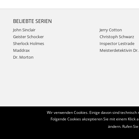
BELIEBTE SERIEN
John Sinclair
Jerry Cotton
Geister Schocker
Christoph Schwarz
Sherlock Holmes
Inspector Lestrade
Maddrax
Meisterdetektivin Dr. 
Dr. Morton
Wir verwenden Cookies. Einige davon sind technisch 
Folgende Cookies akzeptieren Sie mit einem Klick a
ändern. Rufen Sie