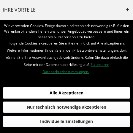
IHRE VORTEILE
INFORMIERT BLEIBEN
Wir verwenden Cookies. Einige davon sind technisch notwendig (z.B. für den
Warenkorb), andere helfen uns, unser Angebot zu verbessern und Ihnen ein
Bestellung widerrufen
besseres Nutzererlebnis zu bieten.
Folgende Cookies akzeptieren Sie mit einem Klick auf Alle akzeptieren.
* Alle Preise inkl. MwSt. und zzgl.
Bearbeitungspauschale
Weitere Informationen finden Sie in den Privatsphäre-Einstellungen, dort
können Sie Ihre Auswahl auch jederzeit ändern. Rufen Sie dazu einfach die
© 2016-2022 Romantruhe - Buchversand, Joachim Otto
Seite mit der Datenschutzerklärung auf.
Zu unseren
die profilschmiede - Internetagentur
Datenschutzbestimmungen.
Alle Akzeptieren
Nur technisch notwendige akzeptieren
Individuelle Einstellungen