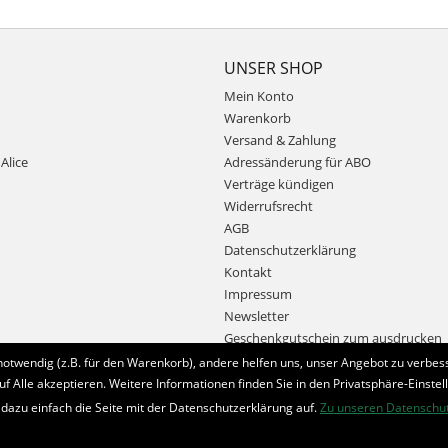
UNSER SHOP
Mein Konto
Warenkorb
Versand & Zahlung
Alice
Adressänderung für ABO
Verträge kündigen
Widerrufsrecht
AGB
Datenschutzerklärung
Kontakt
Impressum
Newsletter
Geschenkgutschein zum ausdrucken
notwendig (z.B. für den Warenkorb), andere helfen uns, unser Angebot zu verbess
uf Alle akzeptieren. Weitere Informationen finden Sie in den Privatsphäre-Einstel
Bestellung widerrufen
 dazu einfach die Seite mit der Datenschutzerklärung auf.
Zu unseren Datenschu
* Alle Preise inkl. MwSt. und zzgl.
Bearbeitungspauschale