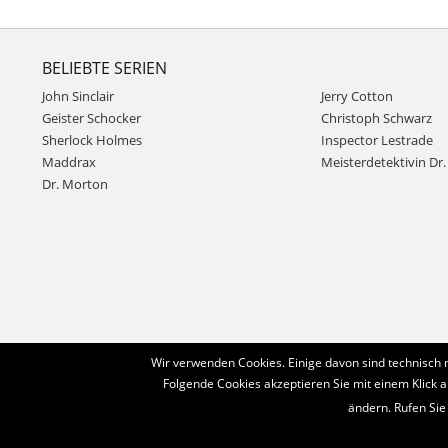
BELIEBTE SERIEN
John Sinclair
Jerry Cotton
Geister Schocker
Christoph Schwarz
Sherlock Holmes
Inspector Lestrade
Maddrax
Meisterdetektivin Dr. 
Dr. Morton
Wir verwenden Cookies. Einige davon sind technisch 
Folgende Cookies akzeptieren Sie mit einem Klick a
ändern. Rufen Sie