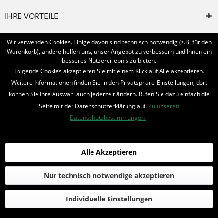
IHRE VORTEILE
INFORMIERT BLEIBEN
Wir verwenden Cookies. Einige davon sind technisch notwendig (z.B. für den
Warenkorb), andere helfen uns, unser Angebot zu verbessern und Ihnen ein
Bestellung widerrufen
besseres Nutzererlebnis zu bieten.
Folgende Cookies akzeptieren Sie mit einem Klick auf Alle akzeptieren.
* Alle Preise inkl. MwSt. und zzgl.
Bearbeitungspauschale
Weitere Informationen finden Sie in den Privatsphäre-Einstellungen, dort
können Sie Ihre Auswahl auch jederzeit ändern. Rufen Sie dazu einfach die
© 2016-2022 Romantruhe - Buchversand, Joachim Otto
Seite mit der Datenschutzerklärung auf.
Zu unseren
die profilschmiede - Internetagentur
Datenschutzbestimmungen.
Alle Akzeptieren
Nur technisch notwendige akzeptieren
Individuelle Einstellungen