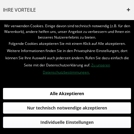
IHRE VORTEILE
INFORMIERT BLEIBEN
Wir verwenden Cookies. Einige davon sind technisch notwendig (z.B. für den
Warenkorb), andere helfen uns, unser Angebot zu verbessern und Ihnen ein
Bestellung widerrufen
besseres Nutzererlebnis zu bieten.
Folgende Cookies akzeptieren Sie mit einem Klick auf Alle akzeptieren.
* Alle Preise inkl. MwSt. und zzgl.
Bearbeitungspauschale
Weitere Informationen finden Sie in den Privatsphäre-Einstellungen, dort
können Sie Ihre Auswahl auch jederzeit ändern. Rufen Sie dazu einfach die
© 2016-2022 Romantruhe - Buchversand, Joachim Otto
Seite mit der Datenschutzerklärung auf.
Zu unseren
die profilschmiede - Internetagentur
Datenschutzbestimmungen.
Alle Akzeptieren
Nur technisch notwendige akzeptieren
Individuelle Einstellungen