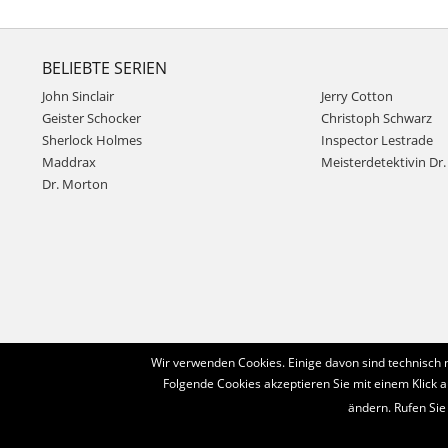
BELIEBTE SERIEN
John Sinclair
Jerry Cotton
Geister Schocker
Christoph Schwarz
Sherlock Holmes
Inspector Lestrade
Maddrax
Meisterdetektivin Dr. 
Dr. Morton
Wir verwenden Cookies. Einige davon sind technisch 
Folgende Cookies akzeptieren Sie mit einem Klick a
ändern. Rufen Sie