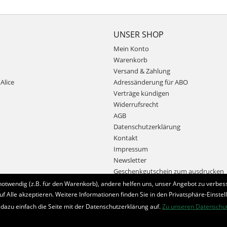
UNSER SHOP
Mein Konto
Warenkorb
Versand & Zahlung
Alice
Adressänderung für ABO
Verträge kündigen
Widerrufsrecht
AGB
Datenschutzerklärung
Kontakt
Impressum
Newsletter
Geschenkgutschein zum ausdrucken
notwendig (z.B. für den Warenkorb), andere helfen uns, unser Angebot zu verbess
uf Alle akzeptieren. Weitere Informationen finden Sie in den Privatsphäre-Einstel
Bestellung widerrufen
 dazu einfach die Seite mit der Datenschutzerklärung auf.
Zu unseren Datenschu
* Alle Preise inkl. MwSt. und zzgl.
Bearbeitungspauschale