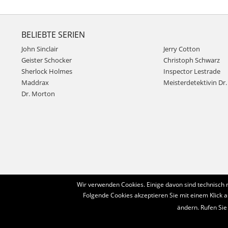
BELIEBTE SERIEN
John Sinclair
Jerry Cotton
Geister Schocker
Christoph Schwarz
Sherlock Holmes
Inspector Lestrade
Maddrax
Meisterdetektivin Dr. 
Dr. Morton
Wir verwenden Cookies. Einige davon sind technisch 
Folgende Cookies akzeptieren Sie mit einem Klick a
ändern. Rufen Sie