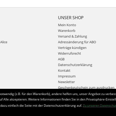
UNSER SHOP
Mein Konto
Warenkorb
Versand & Zahlung
Alice
Adressänderung für ABO
Verträge kündigen
Widerrufsrecht
AGB
Datenschutzerklärung
Kontakt
Impressum
Newsletter
Geschenkgutschein zum ausdrucken
notwendig (z.B. für den Warenkorb), andere helfen uns, unser Angebot zu verbess
uf Alle akzeptieren. Weitere Informationen finden Sie in den Privatsphäre-Einstel
Bestellung widerrufen
 dazu einfach die Seite mit der Datenschutzerklärung auf.
Zu unseren Datenschu
* Alle Preise inkl. MwSt. und zzgl.
Bearbeitungspauschale