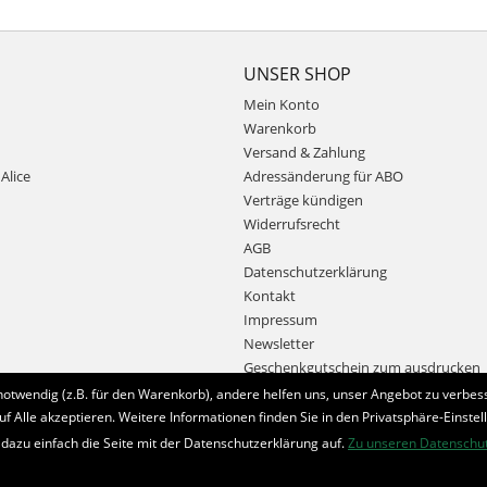
UNSER SHOP
Mein Konto
Warenkorb
Versand & Zahlung
Alice
Adressänderung für ABO
Verträge kündigen
Widerrufsrecht
AGB
Datenschutzerklärung
Kontakt
Impressum
Newsletter
Geschenkgutschein zum ausdrucken
notwendig (z.B. für den Warenkorb), andere helfen uns, unser Angebot zu verbess
uf Alle akzeptieren. Weitere Informationen finden Sie in den Privatsphäre-Einstel
Bestellung widerrufen
 dazu einfach die Seite mit der Datenschutzerklärung auf.
Zu unseren Datenschu
* Alle Preise inkl. MwSt. und zzgl.
Bearbeitungspauschale