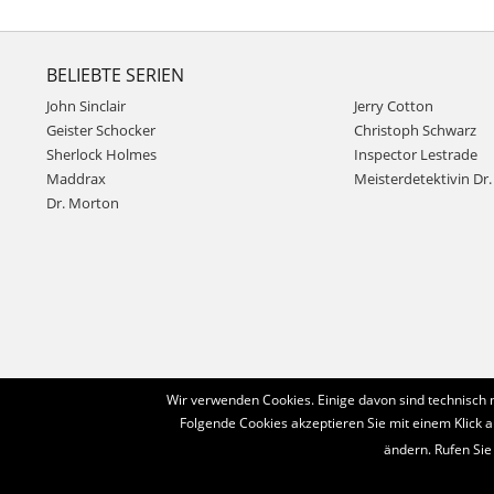
BELIEBTE SERIEN
John Sinclair
Jerry Cotton
Geister Schocker
Christoph Schwarz
Sherlock Holmes
Inspector Lestrade
Maddrax
Meisterdetektivin Dr. 
Dr. Morton
Wir verwenden Cookies. Einige davon sind technisch 
Folgende Cookies akzeptieren Sie mit einem Klick a
ändern. Rufen Sie