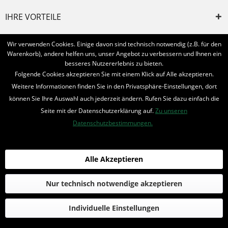
IHRE VORTEILE
INFORMIERT BLEIBEN
Wir verwenden Cookies. Einige davon sind technisch notwendig (z.B. für den
Warenkorb), andere helfen uns, unser Angebot zu verbessern und Ihnen ein
Bestellung widerrufen
besseres Nutzererlebnis zu bieten.
Folgende Cookies akzeptieren Sie mit einem Klick auf Alle akzeptieren.
* Alle Preise inkl. MwSt. und zzgl.
Bearbeitungspauschale
Weitere Informationen finden Sie in den Privatsphäre-Einstellungen, dort
können Sie Ihre Auswahl auch jederzeit ändern. Rufen Sie dazu einfach die
© 2016-2022 Romantruhe - Buchversand, Joachim Otto
Seite mit der Datenschutzerklärung auf.
Zu unseren
die profilschmiede - Internetagentur
Datenschutzbestimmungen.
Alle Akzeptieren
Nur technisch notwendige akzeptieren
Individuelle Einstellungen