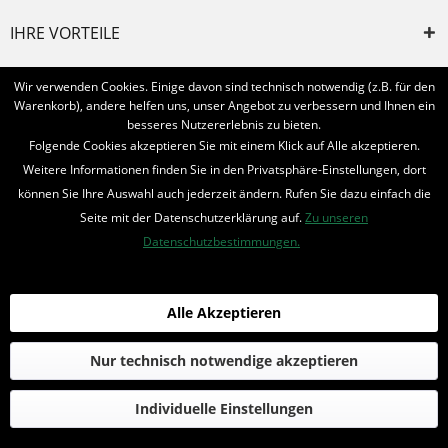
IHRE VORTEILE
INFORMIERT BLEIBEN
Wir verwenden Cookies. Einige davon sind technisch notwendig (z.B. für den
Warenkorb), andere helfen uns, unser Angebot zu verbessern und Ihnen ein
Bestellung widerrufen
besseres Nutzererlebnis zu bieten.
Folgende Cookies akzeptieren Sie mit einem Klick auf Alle akzeptieren.
* Alle Preise inkl. MwSt. und zzgl.
Bearbeitungspauschale
Weitere Informationen finden Sie in den Privatsphäre-Einstellungen, dort
können Sie Ihre Auswahl auch jederzeit ändern. Rufen Sie dazu einfach die
© 2016-2022 Romantruhe - Buchversand, Joachim Otto
Seite mit der Datenschutzerklärung auf.
Zu unseren
die profilschmiede - Internetagentur
Datenschutzbestimmungen.
Alle Akzeptieren
Nur technisch notwendige akzeptieren
Individuelle Einstellungen