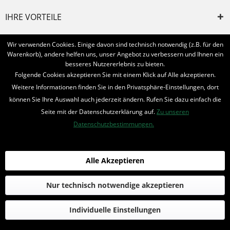
IHRE VORTEILE
INFORMIERT BLEIBEN
Wir verwenden Cookies. Einige davon sind technisch notwendig (z.B. für den
Warenkorb), andere helfen uns, unser Angebot zu verbessern und Ihnen ein
Bestellung widerrufen
besseres Nutzererlebnis zu bieten.
Folgende Cookies akzeptieren Sie mit einem Klick auf Alle akzeptieren.
* Alle Preise inkl. MwSt. und zzgl.
Bearbeitungspauschale
Weitere Informationen finden Sie in den Privatsphäre-Einstellungen, dort
können Sie Ihre Auswahl auch jederzeit ändern. Rufen Sie dazu einfach die
© 2016-2022 Romantruhe - Buchversand, Joachim Otto
Seite mit der Datenschutzerklärung auf.
Zu unseren
die profilschmiede - Internetagentur
Datenschutzbestimmungen.
Alle Akzeptieren
Nur technisch notwendige akzeptieren
Individuelle Einstellungen