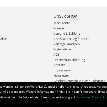
UNSER SHOP
Mein Konto
Warenkorb
Versand & Zahlung
Alice
Adressänderung für ABO
Verträge kündigen
Widerrufsrecht
AGB
Datenschutzerklärung
Kontakt
Impressum
Newsletter
Geschenkgutschein zum ausdrucken
notwendig (z.B. für den Warenkorb), andere helfen uns, unser Angebot zu verbess
uf Alle akzeptieren. Weitere Informationen finden Sie in den Privatsphäre-Einstel
Bestellung widerrufen
 dazu einfach die Seite mit der Datenschutzerklärung auf.
Zu unseren Datenschu
* Alle Preise inkl. MwSt. und zzgl.
Bearbeitungspauschale