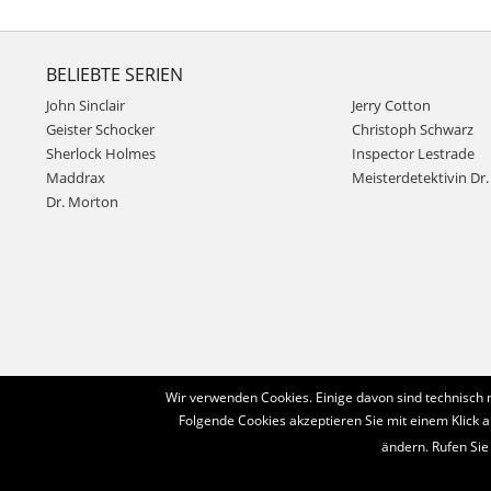
BELIEBTE SERIEN
John Sinclair
Jerry Cotton
Geister Schocker
Christoph Schwarz
Sherlock Holmes
Inspector Lestrade
Maddrax
Meisterdetektivin Dr. 
Dr. Morton
Wir verwenden Cookies. Einige davon sind technisch 
Folgende Cookies akzeptieren Sie mit einem Klick a
ändern. Rufen Sie