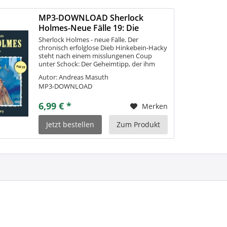
MP3-DOWNLOAD Sherlock
Holmes-Neue Fälle 19: Die
Untoten von...
Sherlock Holmes - neue Fälle. Der
chronisch erfolglose Dieb Hinkebein-Hacky
steht nach einem misslungenen Coup
unter Schock: Der Geheimtipp, der ihm
schnelles Geld einbringen sollte,
Autor: Andreas Masuth
entpuppte sich als entsetzlicher Alptraum!
MP3-DOWNLOAD
Aber trotz...
6,99 € *
Merken
Jetzt bestellen
Zum Produkt