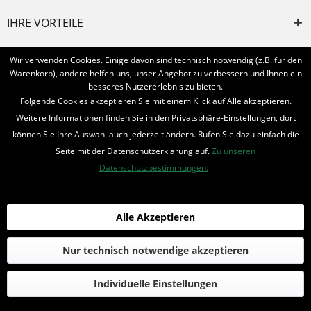
IHRE VORTEILE
INFORMIERT BLEIBEN
Wir verwenden Cookies. Einige davon sind technisch notwendig (z.B. für den
Warenkorb), andere helfen uns, unser Angebot zu verbessern und Ihnen ein
Bestellung widerrufen
besseres Nutzererlebnis zu bieten.
Folgende Cookies akzeptieren Sie mit einem Klick auf Alle akzeptieren.
* Alle Preise inkl. MwSt. und zzgl.
Bearbeitungspauschale
Weitere Informationen finden Sie in den Privatsphäre-Einstellungen, dort
können Sie Ihre Auswahl auch jederzeit ändern. Rufen Sie dazu einfach die
© 2016-2022 Romantruhe - Buchversand, Joachim Otto
Seite mit der Datenschutzerklärung auf.
Zu unseren
die profilschmiede - Internetagentur
Datenschutzbestimmungen.
Alle Akzeptieren
Nur technisch notwendige akzeptieren
Individuelle Einstellungen