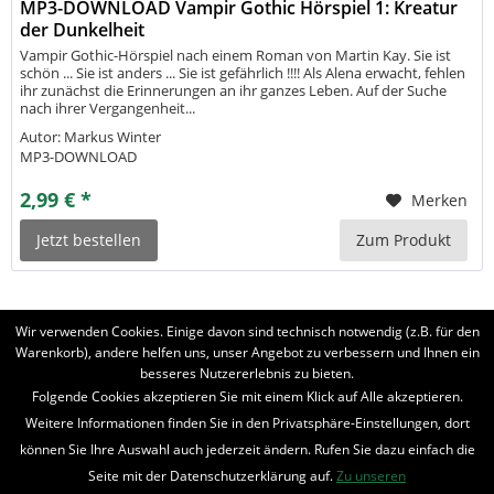
MP3-DOWNLOAD Vampir Gothic Hörspiel 1: Kreatur
der Dunkelheit
Vampir Gothic-Hörspiel nach einem Roman von Martin Kay. Sie ist
schön ... Sie ist anders ... Sie ist gefährlich !!!! Als Alena erwacht, fehlen
ihr zunächst die Erinnerungen an ihr ganzes Leben. Auf der Suche
nach ihrer Vergangenheit...
Autor: Markus Winter
MP3-DOWNLOAD
2,99 € *
Merken
Jetzt bestellen
Zum Produkt
Wir verwenden Cookies. Einige davon sind technisch notwendig (z.B. für den
Warenkorb), andere helfen uns, unser Angebot zu verbessern und Ihnen ein
besseres Nutzererlebnis zu bieten.
Folgende Cookies akzeptieren Sie mit einem Klick auf Alle akzeptieren.
BELIEBTE SERIEN
Weitere Informationen finden Sie in den Privatsphäre-Einstellungen, dort
UNSER SHOP
können Sie Ihre Auswahl auch jederzeit ändern. Rufen Sie dazu einfach die
Seite mit der Datenschutzerklärung auf.
Zu unseren
IHRE VORTEILE