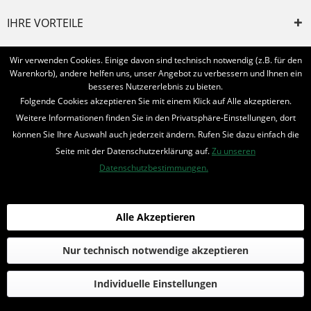
IHRE VORTEILE
INFORMIERT BLEIBEN
Wir verwenden Cookies. Einige davon sind technisch notwendig (z.B. für den
Warenkorb), andere helfen uns, unser Angebot zu verbessern und Ihnen ein
Bestellung widerrufen
besseres Nutzererlebnis zu bieten.
Folgende Cookies akzeptieren Sie mit einem Klick auf Alle akzeptieren.
* Alle Preise inkl. MwSt. und zzgl.
Bearbeitungspauschale
Weitere Informationen finden Sie in den Privatsphäre-Einstellungen, dort
können Sie Ihre Auswahl auch jederzeit ändern. Rufen Sie dazu einfach die
© 2016-2022 Romantruhe - Buchversand, Joachim Otto
Seite mit der Datenschutzerklärung auf.
Zu unseren
die profilschmiede - Internetagentur
Datenschutzbestimmungen.
Alle Akzeptieren
Nur technisch notwendige akzeptieren
Individuelle Einstellungen