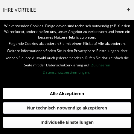
IHRE VORTEILE
INFORMIERT BLEIBEN
Wir verwenden Cookies. Einige davon sind technisch notwendig (z.B. für den
Warenkorb), andere helfen uns, unser Angebot zu verbessern und Ihnen ein
Bestellung widerrufen
besseres Nutzererlebnis zu bieten.
Folgende Cookies akzeptieren Sie mit einem Klick auf Alle akzeptieren.
* Alle Preise inkl. MwSt. und zzgl.
Bearbeitungspauschale
Weitere Informationen finden Sie in den Privatsphäre-Einstellungen, dort
können Sie Ihre Auswahl auch jederzeit ändern. Rufen Sie dazu einfach die
© 2016-2022 Romantruhe - Buchversand, Joachim Otto
Seite mit der Datenschutzerklärung auf.
Zu unseren
die profilschmiede - Internetagentur
Datenschutzbestimmungen.
Alle Akzeptieren
Nur technisch notwendige akzeptieren
Individuelle Einstellungen