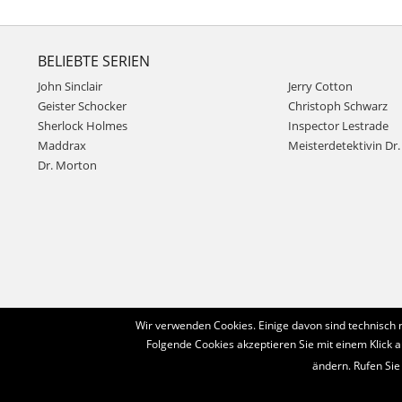
BELIEBTE SERIEN
John Sinclair
Jerry Cotton
Geister Schocker
Christoph Schwarz
Sherlock Holmes
Inspector Lestrade
Maddrax
Meisterdetektivin Dr. 
Dr. Morton
Wir verwenden Cookies. Einige davon sind technisch 
Folgende Cookies akzeptieren Sie mit einem Klick a
ändern. Rufen Sie