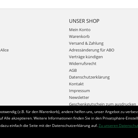
UNSER SHOP
Mein Konto
Warenkorb
Versand & Zahlung
Alice
Adressänderung für ABO
Verträge kündigen
Widerrufsrecht
AGB
Datenschutzerklärung
Kontakt
Impressum
Newsletter
Geschenkgutschein zum ausdrucken
notwendig (z.B. für den Warenkorb), andere helfen uns, unser Angebot zu verbess
uf Alle akzeptieren. Weitere Informationen finden Sie in den Privatsphäre-Einstel
Bestellung widerrufen
 dazu einfach die Seite mit der Datenschutzerklärung auf.
Zu unseren Datenschu
* Alle Preise inkl. MwSt. und zzgl.
Bearbeitungspauschale