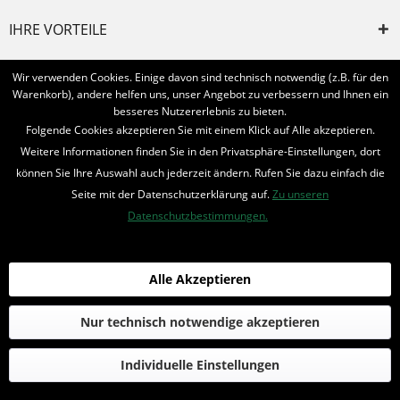
IHRE VORTEILE
INFORMIERT BLEIBEN
Wir verwenden Cookies. Einige davon sind technisch notwendig (z.B. für den
Warenkorb), andere helfen uns, unser Angebot zu verbessern und Ihnen ein
Bestellung widerrufen
besseres Nutzererlebnis zu bieten.
Folgende Cookies akzeptieren Sie mit einem Klick auf Alle akzeptieren.
* Alle Preise inkl. MwSt. und zzgl.
Bearbeitungspauschale
Weitere Informationen finden Sie in den Privatsphäre-Einstellungen, dort
können Sie Ihre Auswahl auch jederzeit ändern. Rufen Sie dazu einfach die
© 2016-2022 Romantruhe - Buchversand, Joachim Otto
Seite mit der Datenschutzerklärung auf.
Zu unseren
die profilschmiede - Internetagentur
Datenschutzbestimmungen.
Alle Akzeptieren
Nur technisch notwendige akzeptieren
Individuelle Einstellungen