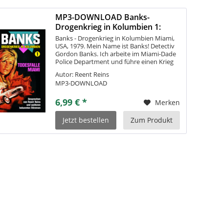
MP3-DOWNLOAD Banks-
Drogenkrieg in Kolumbien 1:
Todesfalle Miami
Banks - Drogenkrieg in Kolumbien Miami,
USA, 1979. Mein Name ist Banks! Detectiv
Gordon Banks. Ich arbeite im Miami-Dade
Police Department und führe einen Krieg
gegen die SECARIOS. Wie eine brutale
Autor: Reent Reins
Plage sickerten diese Banditen und...
MP3-DOWNLOAD
6,99 € *
Merken
Jetzt bestellen
Zum Produkt