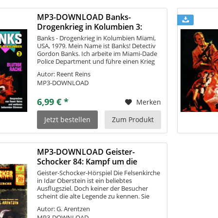
MP3-DOWNLOAD Banks-
Drogenkrieg in Kolumbien 3:
Blutige Rache
Banks - Drogenkrieg in Kolumbien Miami,
USA, 1979. Mein Name ist Banks! Detectiv
Gordon Banks. Ich arbeite im Miami-Dade
Police Department und führe einen Krieg
gegen die SECARIOS. Wie eine brutale
Autor: Reent Reins
Plage sickerten diese Banditen und...
MP3-DOWNLOAD
6,99 € *
Merken
Jetzt bestellen
Zum Produkt
MP3-DOWNLOAD Geister-
Schocker 84: Kampf um die
Felsenkirche
Geister-Schocker-Hörspiel Die Felsenkirche
in Idar Oberstein ist ein beliebtes
Ausflugsziel. Doch keiner der Besucher
scheint die alte Legende zu kennen. Sie
handelt vom unsterblichen Kampf zweier
Autor: G. Arentzen
Brüder, die sich hier einst um eine Frau...
MP3-DOWNLOAD