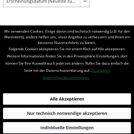
Wir verwenden Cookies. Einige davon sind technisch notwendig (z.B. für den
Warenkorb), andere helfen uns, unser Angebot zu verbessern und Ihnen ein
besseres Nutzererlebnis zu bieten.
BELIEBTE SERIEN
Folgende Cookies akzeptieren Sie mit einem Klick auf Alle akzeptieren.
Weitere Informationen finden Sie in den Privatsphäre-Einstellungen, dort
UNSER SHOP
können Sie Ihre Auswahl auch jederzeit ändern. Rufen Sie dazu einfach die
Seite mit der Datenschutzerklärung auf.
Zu unseren
IHRE VORTEILE
Datenschutzbestimmungen.
INFORMIERT BLEIBEN
Bestellung widerrufen
Alle Akzeptieren
* Alle Preise inkl. MwSt. und zzgl.
Bearbeitungspauschale
Nur technisch notwendige akzeptieren
© 2016-2022 Romantruhe - Buchversand, Joachim Otto
Individuelle Einstellungen
die profilschmiede - Internetagentur