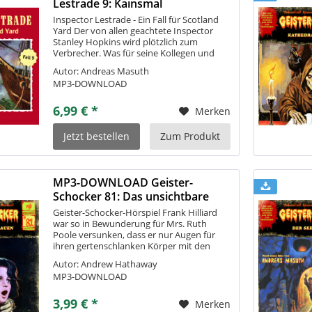
Lestrade 9: Kainsmal
Inspector Lestrade - Ein Fall für Scotland
Yard Der von allen geachtete Inspector
Stanley Hopkins wird plötzlich zum
Verbrecher. Was für seine Kollegen und
Scotland Yard immer unvorstellbar war,
Autor: Andreas Masuth
scheint nun bittere Gewissheit. Lestrade...
MP3-DOWNLOAD
6,99 € *
Merken
Jetzt bestellen
Zum Produkt
MP3-DOWNLOAD Geister-
Schocker 81: Das unsichtbare
Grauen
Geister-Schocker-Hörspiel Frank Hilliard
war so in Bewunderung für Mrs. Ruth
Poole versunken, dass er nur Augen für
ihren gertenschlanken Körper mit den
vollen Brüsten hatte. Daher fiel ihm gar
Autor: Andrew Hathaway
nicht auf, dass sie plötzlich im Satz...
MP3-DOWNLOAD
3,99 € *
Merken