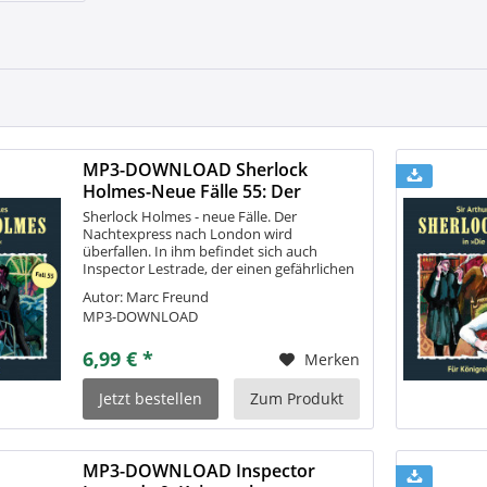
MP3-DOWNLOAD Sherlock
Holmes-Neue Fälle 55: Der
Blütenmacher
Sherlock Holmes - neue Fälle. Der
Nachtexpress nach London wird
überfallen. In ihm befindet sich auch
Inspector Lestrade, der einen gefährlichen
Sträfling überführen soll. Als der Beamte
Autor: Marc Freund
nach einem Schlag auf den Kopf wieder zu
MP3-DOWNLOAD
sich...
6,99 € *
Merken
Jetzt bestellen
Zum Produkt
MP3-DOWNLOAD Inspector