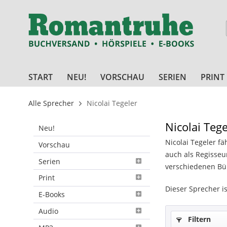
START
NEU!
VORSCHAU
SERIEN
PRINT
Alle Sprecher
Nicolai Tegeler
Nicolai Tege
Neu!
Nicolai Tegeler f
Vorschau
auch als Regisseur
Serien
verschiedenen Büh
Print
Dieser Sprecher i
E-Books
Audio
Filtern