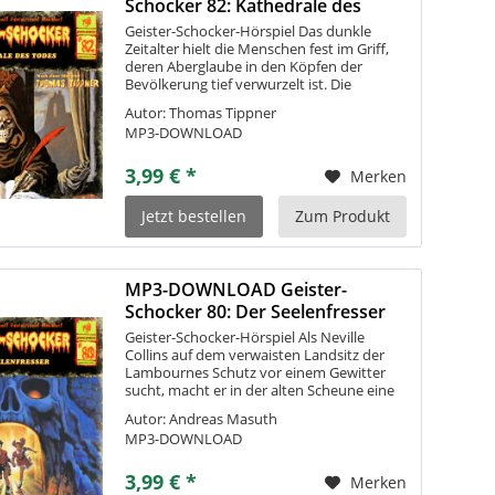
Schocker 82: Kathedrale des
Todes
Geister-Schocker-Hörspiel Das dunkle
Zeitalter hielt die Menschen fest im Griff,
deren Aberglaube in den Köpfen der
Bevölkerung tief verwurzelt ist. Die
Betrüger Wilhelm und Issak versuchten
Autor: Thomas Tippner
daraus Kapital zu schlagen. Doch die
MP3-DOWNLOAD
Einwohner...
3,99 € *
Merken
Jetzt bestellen
Zum Produkt
MP3-DOWNLOAD Geister-
Schocker 80: Der Seelenfresser
Geister-Schocker-Hörspiel Als Neville
Collins auf dem verwaisten Landsitz der
Lambournes Schutz vor einem Gewitter
sucht, macht er in der alten Scheune eine
fantastische Entdeckung: Unter den
Autor: Andreas Masuth
staubigen Laken schlummert eine
MP3-DOWNLOAD
Geisterbahn...
3,99 € *
Merken