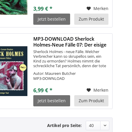
3,99 € *
Merken
Jetzt bestellen
Zum Produkt
MP3-DOWNLOAD Sherlock
Holmes-Neue Fälle 07: Der eisige
Tod
Sherlock Holmes - neue Fälle. Welcher
Verbrecher kann so skrupellos sein, ein
Kind zu ermorden? Holmes nimmt die
schreckliche Tat persönlich, denn der tote
Junge war einer seiner Baker Street Boys.
Autor: Maureen Butcher
Doch zunächst hat der berühmte...
MP3-DOWNLOAD
6,99 € *
Merken
Jetzt bestellen
Zum Produkt
Artikel pro Seite: