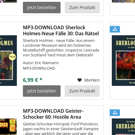
Jetzt bestellen
Zum Produkt
MP3-DOWNLOAD Sherlock
Holmes-Neue Fälle 30: Das Rätsel
der Aurora
Sherlock Holmes - neue Fälle. Aus einem
Londoner Museum wird ein hölzernes
Modellschiff gestohlen. Inspector Lestrade
von Scotland Yard misst dem Diebstahl
keine größere Bedeutung bei. Jedoch bittet
Autor: Eric Niemann
der ehemalige Eigentümer des Schiffes...
MP3-DOWNLOAD
6,99 € *
Merken
Jetzt bestellen
Zum Produkt
MP3-DOWNLOAD Geister-
Schocker 60: Hostile Area
Geister-Schocker-Hörspiel. Fünf Pistoleros
jagen nachts in einer Geisterstadt Vampire
- aber wer wirklich die Jäger und wer die