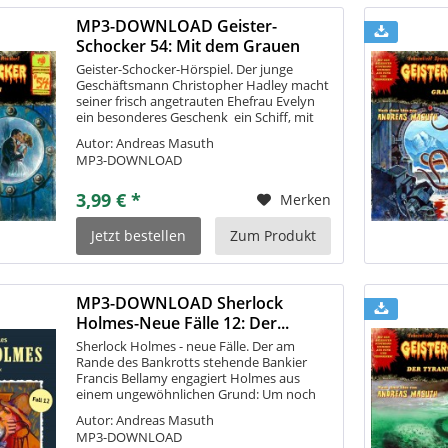
MP3-DOWNLOAD Geister-
Schocker 54: Mit dem Grauen
hart am Wind
Geister-Schocker-Hörspiel. Der junge
Geschäftsmann Christopher Hadley macht
seiner frisch angetrauten Ehefrau Evelyn
ein besonderes Geschenk  ein Schiff, mit
dem beide in eine romantische
Autor: Andreas Masuth
Hochzeitsreise starten sollen. Doch schon
MP3-DOWNLOAD
bald...
3,99 € *
Merken
Jetzt bestellen
Zum Produkt
MP3-DOWNLOAD Sherlock
Holmes-Neue Fälle 12: Der...
Sherlock Holmes - neue Fälle. Der am
Rande des Bankrotts stehende Bankier
Francis Bellamy engagiert Holmes aus
einem ungewöhnlichen Grund: Um noch
einmal für positive Schlagzeilen zu sorgen,
Autor: Andreas Masuth
plant er die Verwahrung eines
MP3-DOWNLOAD
unschätzbar...