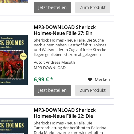
Jetzt bestellen
Zum Produkt
MP3-DOWNLOAD Sherlock
Holmes-Neue Fälle 27: Ein
ehrbares Haus
Sherlock Holmes - neue Fälle. Die Suche
nach einem nahen Gasthof führt Holmes
und Watson, deren Zug auf freier Strecke
liegen geblieben ist, zum abgelegenen
Landsitz Carlington Manor. Es stellt sich
Autor: Andreas Masuth
heraus, dass es sich bei dem...
MP3-DOWNLOAD
6,99 € *
Merken
Jetzt bestellen
Zum Produkt
MP3-DOWNLOAD Sherlock
Holmes-Neue Fälle 22: Die
schreiende...
Sherlock Holmes - neue Fälle. Die
Tanzdarbietung der berühmten Ballerina
Daria Markos wurde zum wiederholten