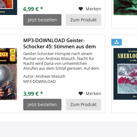
6,99 € *
Merken
Jetzt bestellen
Zum Produkt
MP3-DOWNLOAD Geister-
Schocker 45: Stimmen aus dem
Jenseits
Geister-Schocker-Hörspiel nach einem
Roman von Andreas Masuth. Nacht für
Nacht wird Dana von unheimlichen
Anrufen aus dem Schlaf gerissen. Auf dem
Display erscheint immer dieselbe Nummer
Autor: Andreas Masuth
- ein Anschluss, der schon vor Jahren
MP3-DOWNLOAD
stillgelegt...
3,99 € *
Merken
Jetzt bestellen
Zum Produkt