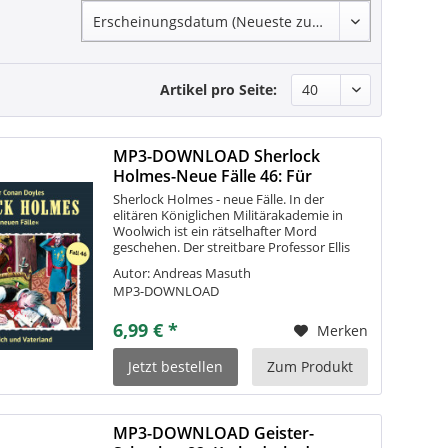
Artikel pro Seite:
MP3-DOWNLOAD Sherlock
Holmes-Neue Fälle 46: Für
Königreich und...
Sherlock Holmes - neue Fälle. In der
elitären Königlichen Militärakademie in
Woolwich ist ein rätselhafter Mord
geschehen. Der streitbare Professor Ellis
wurde in seinem Arbeitszimmer tot
Autor: Andreas Masuth
aufgefunden. Holmes und Watson werden
MP3-DOWNLOAD
zur...
6,99 € *
Merken
Jetzt bestellen
Zum Produkt
MP3-DOWNLOAD Geister-