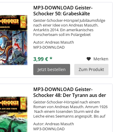
MP3-DOWNLOAD Geister-
Schocker 50: Grabeskälte
Geister-Schocker-Hörspiel Jubiläumsfolge
nach einer Idee von Andreas Masuth.
Antarktis 2014. Ein amerikanisches
Forscherteam soll im Polargebiet
Klimaanomalien auf den Grund gehen. Bei
Autor: Andreas Masuth
ihrer Arbeit stoßen die Wissenschaftler auf
MP3-DOWNLOAD
die...
3,99 € *
Merken
Jetzt bestellen
Zum Produkt
MP3-DOWNLOAD Geister-
Schocker 48: Der Tyrann aus der
Tiefe
Geister-Schocker-Hörspiel nach einem
Roman von Andreas Masuth. Amrum 1926
 Nach einem tosenden Sturm wird die
Leiche eines Seemanns angespült. Bis auf
ein paar Goldstücke trägt er nichts bei sich.
Autor: Andreas Masuth
Der Tote wird, wie so viele vor ihm,...
MP3-DOWNLOAD