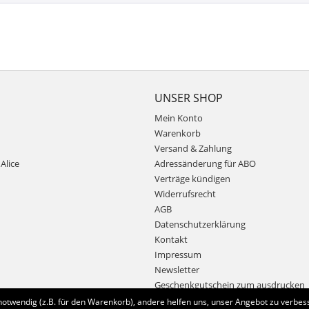
UNSER SHOP
Mein Konto
Warenkorb
Versand & Zahlung
Alice
Adressänderung für ABO
Verträge kündigen
Widerrufsrecht
AGB
Datenschutzerklärung
Kontakt
Impressum
Newsletter
Geschenkgutschein zum ausdrucken
notwendig (z.B. für den Warenkorb), andere helfen uns, unser Angebot zu verbess