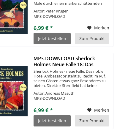
Male durch einen markerschütternden
Schrei unterbrochen - und wieder war es
Autor: Peter Krüger
ihr eigener! Es gibt weder Hinweise auf
MP3-DOWNLOAD
ein...
6,99 € *
Merken
Jetzt bestellen
Zum Produkt
MP3-DOWNLOAD Sherlock
Holmes-Neue Fälle 18: Das
Ratten-Problem
Sherlock Holmes - neue Fälle. Das noble
Hotel Ambassador steht zu Recht im Ruf,
seinen Gästen etwas ganz Besonderes zu
bieten. Direktor Sternfield hat keine
Kosten und Mühen gescheut, um dem
Autor: Andreas Masuth
Prachtbau auf der Queen Victoria Street...
MP3-DOWNLOAD
6,99 € *
Merken
Jetzt bestellen
Zum Produkt