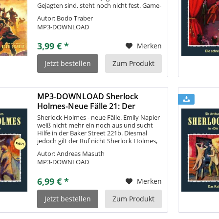
Gejagten sind, steht noch nicht fest. Game-
Guru Amoxx Bloodshed, seine Freundin
Autor: Bodo Traber
Little Bit Crazy und drei...
MP3-DOWNLOAD
3,99 € *
Merken
Jetzt bestellen
Zum Produkt
MP3-DOWNLOAD Sherlock
Holmes-Neue Fälle 21: Der
ehrlose Löwe
Sherlock Holmes - neue Fälle. Emily Napier
weiß nicht mehr ein noch aus und sucht
Hilfe in der Baker Street 221b. Diesmal
jedoch gilt der Ruf nicht Sherlock Holmes,
sondern dem überraschten Dr. Watson.
Autor: Andreas Masuth
Als er hört, dass das Leben von...
MP3-DOWNLOAD
6,99 € *
Merken
Jetzt bestellen
Zum Produkt