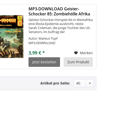
MP3-DOWNLOAD Geister-
Schocker 85: Zombiehölle Afrika
Geister-Schocker-Hörspiel Als in Westafrika
eine Ebola-Epidemie ausbricht, reiste
Sarah Coleman, die junge Tochter des US-
Senators, im Auftrag der
Weltgesundheitsorganisation nach Sierra
Autor: Markus Topf
Leone, um den dortigen Medizinern zu
MP3-DOWNLOAD
helfen. Doch...
3,99 € *
Merken
Jetzt bestellen
Zum Produkt
Artikel pro Seite: