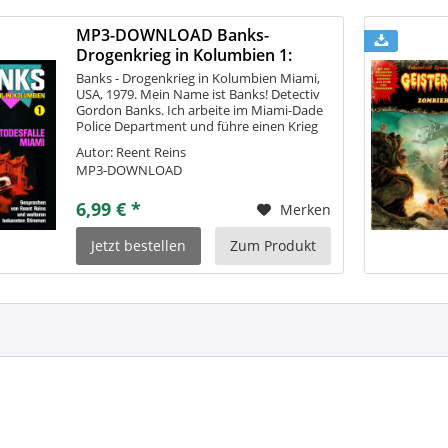
MP3-DOWNLOAD Banks-
Drogenkrieg in Kolumbien 1:
Todesfalle Miami
Banks - Drogenkrieg in Kolumbien Miami,
USA, 1979. Mein Name ist Banks! Detectiv
Gordon Banks. Ich arbeite im Miami-Dade
Police Department und führe einen Krieg
gegen die SECARIOS. Wie eine brutale
Autor: Reent Reins
Plage sickerten diese Banditen und...
MP3-DOWNLOAD
6,99 € *
Merken
Jetzt bestellen
Zum Produkt