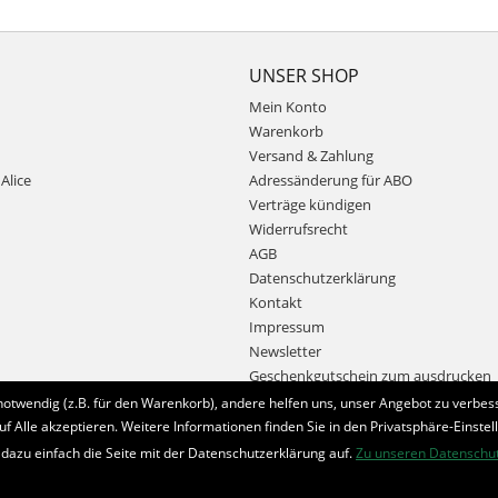
UNSER SHOP
Mein Konto
Warenkorb
Versand & Zahlung
Alice
Adressänderung für ABO
Verträge kündigen
Widerrufsrecht
AGB
Datenschutzerklärung
Kontakt
Impressum
Newsletter
Geschenkgutschein zum ausdrucken
notwendig (z.B. für den Warenkorb), andere helfen uns, unser Angebot zu verbess
uf Alle akzeptieren. Weitere Informationen finden Sie in den Privatsphäre-Einstel
Bestellung widerrufen
 dazu einfach die Seite mit der Datenschutzerklärung auf.
Zu unseren Datenschu
* Alle Preise inkl. MwSt. und zzgl.
Bearbeitungspauschale