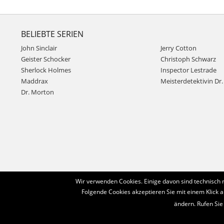
BELIEBTE SERIEN
John Sinclair
Jerry Cotton
Geister Schocker
Christoph Schwarz
Sherlock Holmes
Inspector Lestrade
Maddrax
Meisterdetektivin Dr. 
Dr. Morton
Wir verwenden Cookies. Einige davon sind technisch 
Folgende Cookies akzeptieren Sie mit einem Klick a
ändern. Rufen Sie