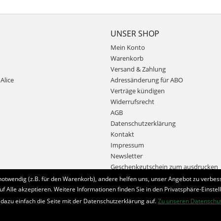
UNSER SHOP
Mein Konto
Warenkorb
Versand & Zahlung
Alice
Adressänderung für ABO
Verträge kündigen
Widerrufsrecht
AGB
Datenschutzerklärung
Kontakt
Impressum
Newsletter
Geschenkgutschein zum ausdrucken
notwendig (z.B. für den Warenkorb), andere helfen uns, unser Angebot zu verbess
uf Alle akzeptieren. Weitere Informationen finden Sie in den Privatsphäre-Einstel
Bestellung widerrufen
 dazu einfach die Seite mit der Datenschutzerklärung auf.
Zu unseren Datenschu
* Alle Preise inkl. MwSt. und zzgl.
Bearbeitungspauschale