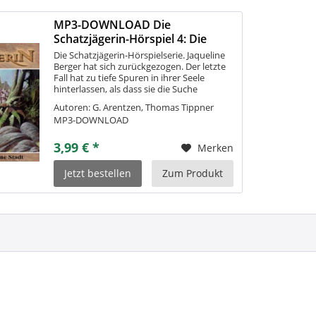
MP3-DOWNLOAD Die
Schatzjägerin-Hörspiel 4: Die
verlorene Stadt
Die Schatzjägerin-Hörspielserie. Jaqueline
Berger hat sich zurückgezogen. Der letzte
Fall hat zu tiefe Spuren in ihrer Seele
hinterlassen, als dass sie die Suche
fortsetzen könnte. Sie verschwindet für
Autoren: G. Arentzen, Thomas Tippner
einige Zeit nach Bolivien, um...
MP3-DOWNLOAD
3,99 € *
Merken
Jetzt bestellen
Zum Produkt