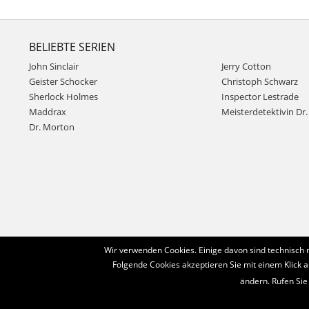
BELIEBTE SERIEN
John Sinclair
Jerry Cotton
Geister Schocker
Christoph Schwarz
Sherlock Holmes
Inspector Lestrade
Maddrax
Meisterdetektivin Dr. 
Dr. Morton
Wir verwenden Cookies. Einige davon sind technisch 
Folgende Cookies akzeptieren Sie mit einem Klick a
ändern. Rufen Sie