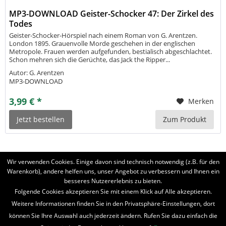
MP3-DOWNLOAD Geister-Schocker 47: Der Zirkel des
Todes
Geister-Schocker-Hörspiel nach einem Roman von G. Arentzen.
London 1895. Grauenvolle Morde geschehen in der englischen
Metropole. Frauen werden aufgefunden, bestialisch abgeschlachtet.
Schon mehren sich die Gerüchte, das Jack the Ripper...
Autor: G. Arentzen
MP3-DOWNLOAD
3,99 € *
Merken
Jetzt bestellen
Zum Produkt
Wir verwenden Cookies. Einige davon sind technisch notwendig (z.B. für den
Warenkorb), andere helfen uns, unser Angebot zu verbessern und Ihnen ein
besseres Nutzererlebnis zu bieten.
BELIEBTE SERIEN
Folgende Cookies akzeptieren Sie mit einem Klick auf Alle akzeptieren.
Weitere Informationen finden Sie in den Privatsphäre-Einstellungen, dort
UNSER SHOP
können Sie Ihre Auswahl auch jederzeit ändern. Rufen Sie dazu einfach die