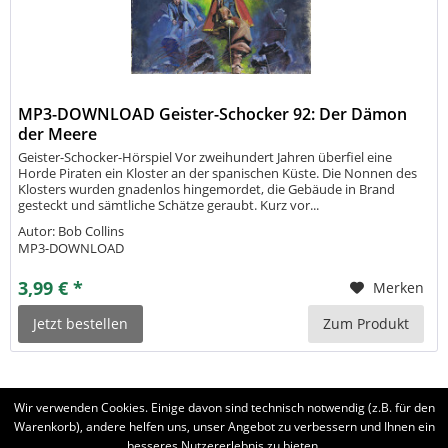
MP3-DOWNLOAD Geister-Schocker 92: Der Dämon
der Meere
Geister-Schocker-Hörspiel Vor zweihundert Jahren überfiel eine
Horde Piraten ein Kloster an der spanischen Küste. Die Nonnen des
Klosters wurden gnadenlos hingemordet, die Gebäude in Brand
gesteckt und sämtliche Schätze geraubt. Kurz vor...
Autor: Bob Collins
MP3-DOWNLOAD
3,99 € *
Merken
Jetzt bestellen
Zum Produkt
Wir verwenden Cookies. Einige davon sind technisch notwendig (z.B. für den
Warenkorb), andere helfen uns, unser Angebot zu verbessern und Ihnen ein
besseres Nutzererlebnis zu bieten.