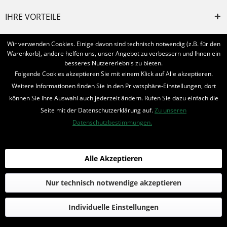
IHRE VORTEILE
INFORMIERT BLEIBEN
Wir verwenden Cookies. Einige davon sind technisch notwendig (z.B. für den
Warenkorb), andere helfen uns, unser Angebot zu verbessern und Ihnen ein
Bestellung widerrufen
besseres Nutzererlebnis zu bieten.
Folgende Cookies akzeptieren Sie mit einem Klick auf Alle akzeptieren.
* Alle Preise inkl. MwSt. und zzgl.
Bearbeitungspauschale
Weitere Informationen finden Sie in den Privatsphäre-Einstellungen, dort
können Sie Ihre Auswahl auch jederzeit ändern. Rufen Sie dazu einfach die
© 2016-2022 Romantruhe - Buchversand, Joachim Otto
Seite mit der Datenschutzerklärung auf.
Zu unseren
die profilschmiede - Internetagentur
Datenschutzbestimmungen.
Alle Akzeptieren
Nur technisch notwendige akzeptieren
Individuelle Einstellungen