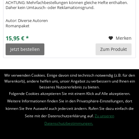
ACHTUNG: Mehrfachbestellungen können gleiche Hefte enthalten.
Daher kein Umtausch- oder Reklamationsgrund.
Autor: Diverse Autoren
Romanpaket
15,95 € *
Merken
Jetzt bestellen
Zum Produkt
Wir verwenden Cookies. Einige davon sind technisch notwendig (z.B. für den
Warenkorb), andere helfen uns, unser Angebot zu verbessern und Ihnen ein
besseres Nutzererlebnis zu bieten.
BELIEBTE SERIEN
Folgende Cookies akzeptieren Sie mit einem Klick auf Alle akzeptieren.
Weitere Informationen finden Sie in den Privatsphäre-Einstellungen, dort
UNSER SHOP
können Sie Ihre Auswahl auch jederzeit ändern. Rufen Sie dazu einfach die
Seite mit der Datenschutzerklärung auf.
Zu unseren
IHRE VORTEILE
Datenschutzbestimmungen.
INFORMIERT BLEIBEN