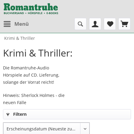
Menü
Krimi & Thriller
Krimi & Thriller:
Die Romantruhe-Audio
Hörspiele auf CD. Lieferung,
solange der Vorrat reicht!
Hinweis: Sherlock Holmes - die
neuen Fälle
Filtern
Die Stimmen von Christian
Rode und Peter Groeger
werden ab der Folge 57 durch