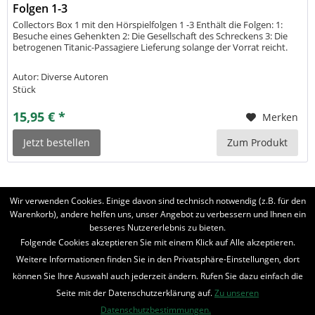
Folgen 1-3
Collectors Box 1 mit den Hörspielfolgen 1 -3 Enthält die Folgen: 1:
Besuche eines Gehenkten 2: Die Gesellschaft des Schreckens 3: Die
betrogenen Titanic-Passagiere Lieferung solange der Vorrat reicht.
Autor: Diverse Autoren
Stück
15,95 € *
Merken
Jetzt bestellen
Zum Produkt
Wir verwenden Cookies. Einige davon sind technisch notwendig (z.B. für den
Warenkorb), andere helfen uns, unser Angebot zu verbessern und Ihnen ein
besseres Nutzererlebnis zu bieten.
Folgende Cookies akzeptieren Sie mit einem Klick auf Alle akzeptieren.
BELIEBTE SERIEN
Weitere Informationen finden Sie in den Privatsphäre-Einstellungen, dort
UNSER SHOP
können Sie Ihre Auswahl auch jederzeit ändern. Rufen Sie dazu einfach die
Seite mit der Datenschutzerklärung auf.
Zu unseren
IHRE VORTEILE
Datenschutzbestimmungen.