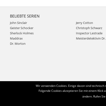
BELIEBTE SERIEN
John Sinclair
Jerry Cotton
Geister Schocker
Christoph Schwarz
Sherlock Holmes
Inspector Lestrade
Maddrax
Meisterdetektivin Dr. 
Dr. Morton
Wir verwenden Cookies. Einige davon sind technisch 
Folgende Cookies akzeptieren Sie mit einem Klick a
ändern. Rufen Sie