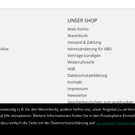
UNSER SHOP
Mein Konto
Warenkorb
Versand & Zahlung
Alice
Adressänderung für ABO
Verträge kündigen
Widerrufsrecht
AGB
Datenschutzerklärung
Kontakt
Impressum
Newsletter
Geschenkgutschein zum ausdrucken
notwendig (z.B. für den Warenkorb), andere helfen uns, unser Angebot zu verbess
uf Alle akzeptieren. Weitere Informationen finden Sie in den Privatsphäre-Einstel
Bestellung widerrufen
 dazu einfach die Seite mit der Datenschutzerklärung auf.
Zu unseren Datenschu
* Alle Preise inkl. MwSt. und zzgl.
Bearbeitungspauschale