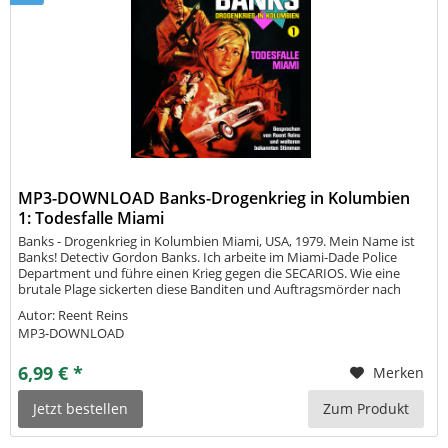
MP3-DOWNLOAD Banks-Drogenkrieg in Kolumbien
1: Todesfalle Miami
Banks - Drogenkrieg in Kolumbien Miami, USA, 1979. Mein Name ist
Banks! Detectiv Gordon Banks. Ich arbeite im Miami-Dade Police
Department und führe einen Krieg gegen die SECARIOS. Wie eine
brutale Plage sickerten diese Banditen und Auftragsmörder nach
Florida und besonders Miami ein. Clevere kolumbianische
Autor: Reent Reins
Drogenbosse...
MP3-DOWNLOAD
6,99 € *
Merken
Jetzt bestellen
Zum Produkt