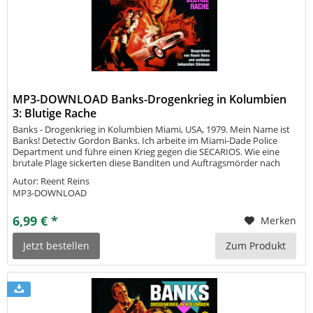
MP3-DOWNLOAD Banks-Drogenkrieg in Kolumbien
3: Blutige Rache
Banks - Drogenkrieg in Kolumbien Miami, USA, 1979. Mein Name ist
Banks! Detectiv Gordon Banks. Ich arbeite im Miami-Dade Police
Department und führe einen Krieg gegen die SECARIOS. Wie eine
brutale Plage sickerten diese Banditen und Auftragsmörder nach
Florida und besonders Miami ein. Clevere kolumbianische
Autor: Reent Reins
Drogenbosse...
MP3-DOWNLOAD
6,99 € *
Merken
Jetzt bestellen
Zum Produkt