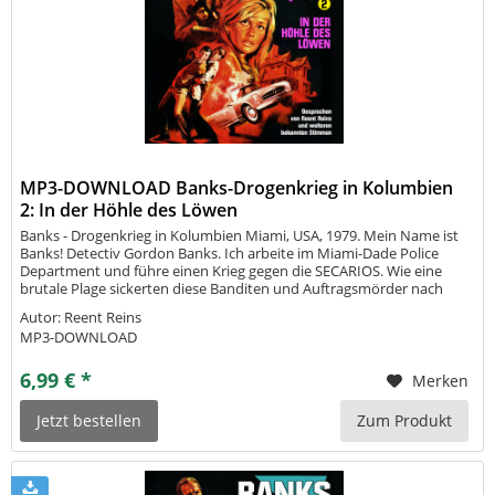
MP3-DOWNLOAD Banks-Drogenkrieg in Kolumbien
2: In der Höhle des Löwen
Banks - Drogenkrieg in Kolumbien Miami, USA, 1979. Mein Name ist
Banks! Detectiv Gordon Banks. Ich arbeite im Miami-Dade Police
Department und führe einen Krieg gegen die SECARIOS. Wie eine
brutale Plage sickerten diese Banditen und Auftragsmörder nach
Florida und besonders Miami ein. Clevere kolumbianische
Autor: Reent Reins
Drogenbosse...
MP3-DOWNLOAD
6,99 € *
Merken
Jetzt bestellen
Zum Produkt