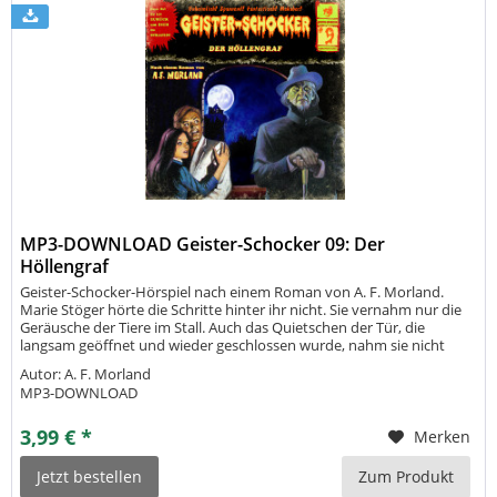
MP3-DOWNLOAD Geister-Schocker 09: Der
Höllengraf
Geister-Schocker-Hörspiel nach einem Roman von A. F. Morland.
Marie Stöger hörte die Schritte hinter ihr nicht. Sie vernahm nur die
Geräusche der Tiere im Stall. Auch das Quietschen der Tür, die
langsam geöffnet und wieder geschlossen wurde, nahm sie nicht
wahr. Albert Stöger trat hinter sie. Zwischen seinen Händen
Autor: A. F. Morland
spannte...
MP3-DOWNLOAD
3,99 € *
Merken
Jetzt bestellen
Zum Produkt