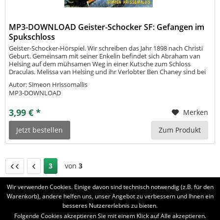
MP3-DOWNLOAD Geister-Schocker SF: Gefangen im
Spukschloss
Geister-Schocker-Hörspiel. Wir schreiben das Jahr 1898 nach Christi
Geburt. Gemeinsam mit seiner Enkelin befindet sich Abraham van
Helsing auf dem mühsamen Weg in einer Kutsche zum Schloss
Draculas. Melissa van Helsing und ihr Verlobter Ben Chaney sind bei
einer Reise in Rumänien spurlos verschwunden. Ein gewisser Graf...
Autor: Simeon Hrissomallis
MP3-DOWNLOAD
3,99 € *
Merken
Jetzt bestellen
Zum Produkt
3
von
3
Wir verwenden Cookies. Einige davon sind technisch notwendig (z.B. für den
Warenkorb), andere helfen uns, unser Angebot zu verbessern und Ihnen ein
besseres Nutzererlebnis zu bieten.
BELIEBTE SERIEN
Folgende Cookies akzeptieren Sie mit einem Klick auf Alle akzeptieren.