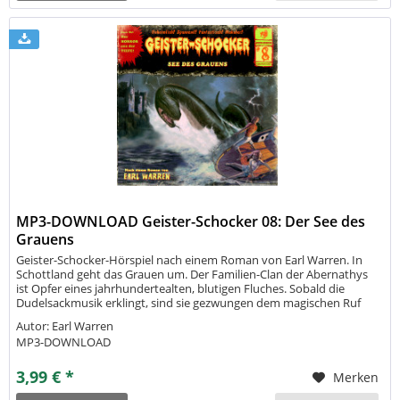
MP3-DOWNLOAD Geister-Schocker 08: Der See des
Grauens
Geister-Schocker-Hörspiel nach einem Roman von Earl Warren. In
Schottland geht das Grauen um. Der Familien-Clan der Abernathys
ist Opfer eines jahrhundertealten, blutigen Fluches. Sobald die
Dudelsackmusik erklingt, sind sie gezwungen dem magischen Ruf
zum See zu folgen. Dort wartet das Grauen auf sie. Doch handelt es
Autor: Earl Warren
sich...
MP3-DOWNLOAD
3,99 € *
Merken