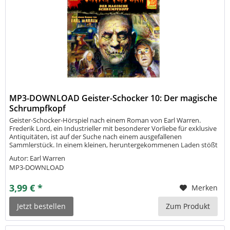
MP3-DOWNLOAD Geister-Schocker 10: Der magische
Schrumpfkopf
Geister-Schocker-Hörspiel nach einem Roman von Earl Warren.
Frederik Lord, ein Industrieller mit besonderer Vorliebe für exklusive
Antiquitäten, ist auf der Suche nach einem ausgefallenen
Sammlerstück. In einem kleinen, heruntergekommenen Laden stößt
er auf einen magischen Schrumpfkopf, dem nachgesagt wird, dass er
Autor: Earl Warren
seinem...
MP3-DOWNLOAD
3,99 € *
Merken
Jetzt bestellen
Zum Produkt