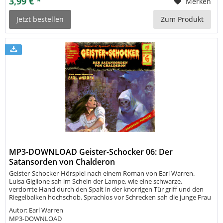
3,99 € *
Merken
Jetzt bestellen
Zum Produkt
MP3-DOWNLOAD Geister-Schocker 06: Der
Satansorden von Chalderon
Geister-Schocker-Hörspiel nach einem Roman von Earl Warren.
Luisa Giglione sah im Schein der Lampe, wie eine schwarze,
verdorrte Hand durch den Spalt in der knorrigen Tür griff und den
Riegelbalken hochschob. Sprachlos vor Schrecken sah die junge Frau
sie eintreten... Ein Zug aus sieben gräßlichen Gestalten! Eingehüllt
Autor: Earl Warren
in...
MP3-DOWNLOAD