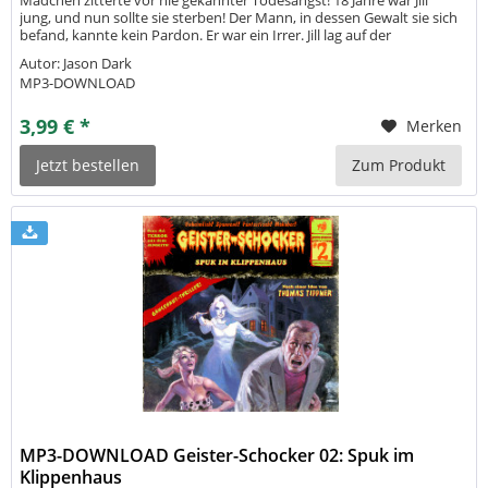
Mädchen zitterte vor nie gekannter Todesangst! 18 Jahre war Jill
jung, und nun sollte sie sterben! Der Mann, in dessen Gewalt sie sich
befand, kannte kein Pardon. Er war ein Irrer. Jill lag auf der
Ladefläche seines Station Cars - gefesselt, geknebelt, verdammt...
Autor: Jason Dark
MP3-DOWNLOAD
3,99 € *
Merken
Jetzt bestellen
Zum Produkt
MP3-DOWNLOAD Geister-Schocker 02: Spuk im
Klippenhaus