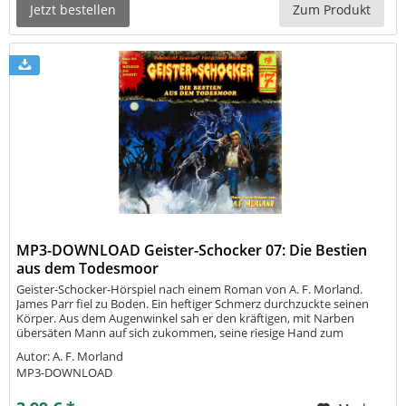
Jetzt bestellen
Zum Produkt
MP3-DOWNLOAD Geister-Schocker 07: Die Bestien
aus dem Todesmoor
Geister-Schocker-Hörspiel nach einem Roman von A. F. Morland.
James Parr fiel zu Boden. Ein heftiger Schmerz durchzuckte seinen
Körper. Aus dem Augenwinkel sah er den kräftigen, mit Narben
übersäten Mann auf sich zukommen, seine riesige Hand zum
vernichtenden Schlag erhoben. Da ertönte eine markerschütternde
Autor: A. F. Morland
Stimme: Halt, er...
MP3-DOWNLOAD