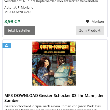
verschleppt. Nur Ihre Köpfe werden von entsetzten Verwandten
oder Freunden gefunden. Der Privatdetektiv Clifford Sharp heftet
Autor: A. F. Morland
sich...
MP3-DOWNLOAD
3,99 € *
Merken
Jetzt bestellen
Zum Produkt
MP3-DOWNLOAD Geister-Schocker 03: Ihr Mann, der
Zombie
Geister-Schocker-Hörspiel nach einem Roman von Jason Dark. Das