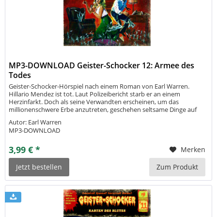
MP3-DOWNLOAD Geister-Schocker 12: Armee des
Todes
Geister-Schocker-Hörspiel nach einem Roman von Earl Warren.
Hillario Mendez ist tot. Laut Polizeibericht starb er an einem
Herzinfarkt. Doch als seine Verwandten erscheinen, um das
millionenschwere Erbe anzutreten, geschehen seltsame Dinge auf
der Hazienda. Die Leiche des alten Mannes verschwindet, ebenso
Autor: Earl Warren
wie seine...
MP3-DOWNLOAD
3,99 € *
Merken
Jetzt bestellen
Zum Produkt