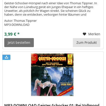
Geister-Schocker-Hörspiel nach einer Idee von Thomas Tippner. In
der Nähe von Lüneburg gerät ein junges Ehepaar in ein heftiges
Unwetter, als pötzlich ihr Wagen streikt. Sie scheinen Glück zu
haben, denn sie entdecken, verborgen hinter Bäumen und
Sträuchern, ein Haus auf der Klippe, in dem sie verzweifelt
Autor: Thomas Tippner
Unterschlupf vor dem...
MP3-DOWNLOAD
3,99 € *
Merken
Jetzt bestellen
Zum Produkt
MP3-DOWNLOAD Geister-Schocker 01: Bei Vollmond