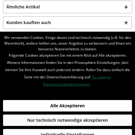
Ähnliche Artikel
Kunden kauften auch
Wir verwenden Cookies. Einige davon sind technisch notwendig (z.B. für den
Kunden haben sich ebenfalls angesehen
Warenkorb), andere helfen uns, unser Angebot zu verbessern und Ihnen ein
besseres Nutzererlebnis zu bieten.
Folgende Cookies akzeptieren Sie mit einem Klick auf Alle akzeptieren.
BELIEBTE SERIEN
Weitere Informationen finden Sie in den Privatsphäre-Einstellungen, dort
UNSER SHOP
können Sie Ihre Auswahl auch jederzeit ändern. Rufen Sie dazu einfach die
Seite mit der Datenschutzerklärung auf.
Zu unseren
IHRE VORTEILE
Datenschutzbestimmungen.
INFORMIERT BLEIBEN
Alle Akzeptieren
Bestellung widerrufen
* Alle Preise inkl. MwSt. und zzgl.
Bearbeitungspauschale
Nur technisch notwendige akzeptieren
© 2016-2022 Romantruhe - Buchversand, Joachim Otto
Individuelle Einstellungen