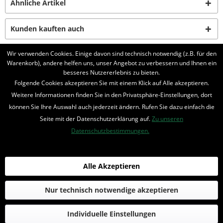
Ähnliche Artikel
Kunden kauften auch
Wir verwenden Cookies. Einige davon sind technisch notwendig (z.B. für den
Kunden haben sich ebenfalls angesehen
Warenkorb), andere helfen uns, unser Angebot zu verbessern und Ihnen ein
besseres Nutzererlebnis zu bieten.
Folgende Cookies akzeptieren Sie mit einem Klick auf Alle akzeptieren.
BELIEBTE SERIEN
Weitere Informationen finden Sie in den Privatsphäre-Einstellungen, dort
UNSER SHOP
können Sie Ihre Auswahl auch jederzeit ändern. Rufen Sie dazu einfach die
Seite mit der Datenschutzerklärung auf.
Zu unseren
IHRE VORTEILE
Datenschutzbestimmungen.
INFORMIERT BLEIBEN
Alle Akzeptieren
Bestellung widerrufen
* Alle Preise inkl. MwSt. und zzgl.
Bearbeitungspauschale
Nur technisch notwendige akzeptieren
© 2016-2022 Romantruhe - Buchversand, Joachim Otto
Individuelle Einstellungen
die profilschmiede - Internetagentur