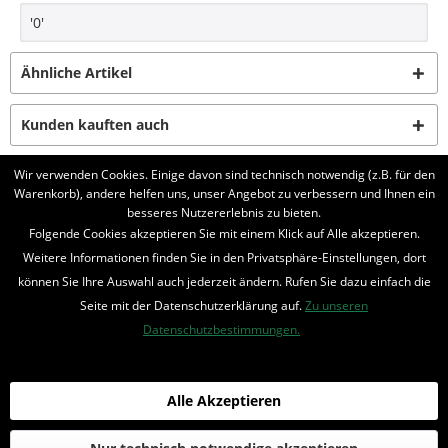
'0'
Ähnliche Artikel
Kunden kauften auch
Wir verwenden Cookies. Einige davon sind technisch notwendig (z.B. für den
Kunden haben sich ebenfalls angesehen
Warenkorb), andere helfen uns, unser Angebot zu verbessern und Ihnen ein
besseres Nutzererlebnis zu bieten.
Folgende Cookies akzeptieren Sie mit einem Klick auf Alle akzeptieren.
BELIEBTE SERIEN
Weitere Informationen finden Sie in den Privatsphäre-Einstellungen, dort
UNSER SHOP
können Sie Ihre Auswahl auch jederzeit ändern. Rufen Sie dazu einfach die
Seite mit der Datenschutzerklärung auf.
Zu unseren
IHRE VORTEILE
Datenschutzbestimmungen.
INFORMIERT BLEIBEN
Alle Akzeptieren
Bestellung widerrufen
* Alle Preise inkl. MwSt. und zzgl.
Bearbeitungspauschale