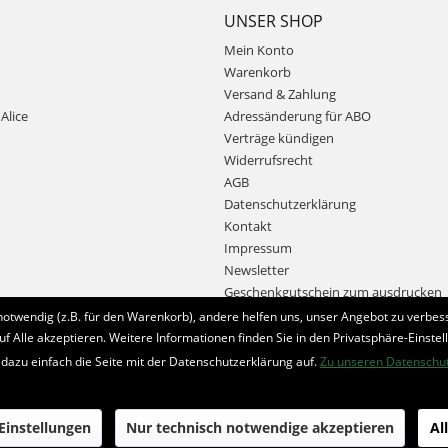
UNSER SHOP
Mein Konto
Warenkorb
Versand & Zahlung
Alice
Adressänderung für ABO
Verträge kündigen
Widerrufsrecht
AGB
Datenschutzerklärung
Kontakt
Impressum
Newsletter
Geschenkgutschein zum ausdrucken
notwendig (z.B. für den Warenkorb), andere helfen uns, unser Angebot zu verbess
uf Alle akzeptieren. Weitere Informationen finden Sie in den Privatsphäre-Einstel
Bestellung widerrufen
 dazu einfach die Seite mit der Datenschutzerklärung auf.
Zu unseren Datenschu
* Alle Preise inkl. MwSt. und zzgl.
Bearbeitungspauschale
 Einstellungen
Nur technisch notwendige akzeptieren
Al