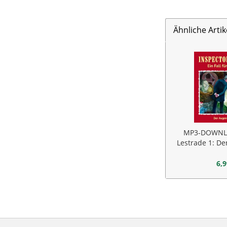
Ähnliche Artik
MP3-DOWNLO
Lestrade 1: De
T
6,9