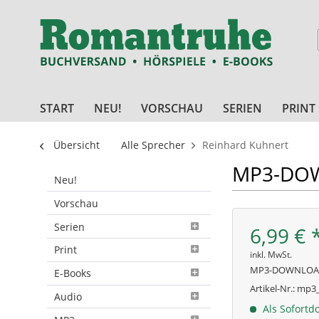
START
NEU!
VORSCHAU
SERIEN
PRINT
Übersicht
Alle Sprecher
Reinhard Kuhnert
MP3-DOWN
Neu!
Vorschau
Serien
6,99 € 
Print
inkl. MwSt.
MP3-DOWNLO
E-Books
Artikel-Nr.:
mp3_
Audio
Als Sofortd