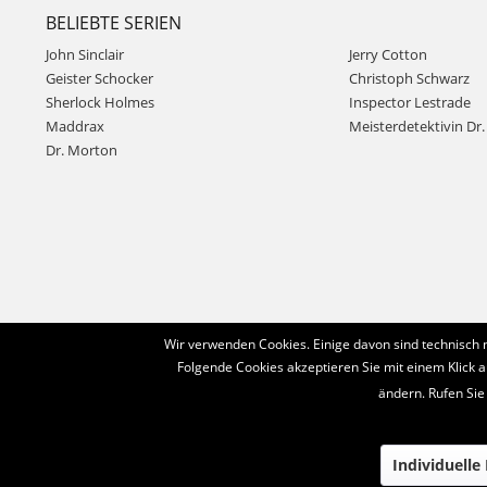
BELIEBTE SERIEN
John Sinclair
Jerry Cotton
Geister Schocker
Christoph Schwarz
Sherlock Holmes
Inspector Lestrade
Maddrax
Meisterdetektivin Dr. 
Dr. Morton
Wir verwenden Cookies. Einige davon sind technisch 
Folgende Cookies akzeptieren Sie mit einem Klick a
ändern. Rufen Sie
Individuelle
© 2016-2022 Romantruhe - Buchversand, Joachim Otto