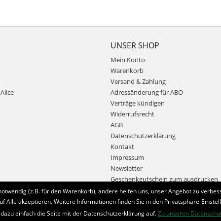
UNSER SHOP
Mein Konto
Warenkorb
Versand & Zahlung
Alice
Adressänderung für ABO
Verträge kündigen
Widerrufsrecht
AGB
Datenschutzerklärung
Kontakt
Impressum
Newsletter
Geschenkgutschein zum ausdrucken
notwendig (z.B. für den Warenkorb), andere helfen uns, unser Angebot zu verbess
uf Alle akzeptieren. Weitere Informationen finden Sie in den Privatsphäre-Einstel
Bestellung widerrufen
 dazu einfach die Seite mit der Datenschutzerklärung auf.
Zu unseren Datenschu