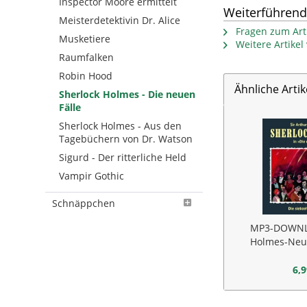
Inspector Moore ermittelt
Weiterführend
Meisterdetektivin Dr. Alice
Fragen zum Arti
Musketiere
Weitere Artike
Raumfalken
Robin Hood
Ähnliche Artik
Sherlock Holmes - Die neuen
Fälle
Sherlock Holmes - Aus den
Tagebüchern von Dr. Watson
Sigurd - Der ritterliche Held
Vampir Gothic
Schnäppchen
MP3-DOWNL
Holmes-Neue
sieb
6,9