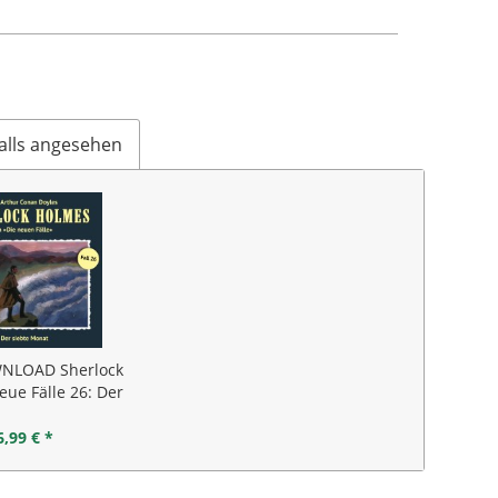
alls angesehen
NLOAD Sherlock
ue Fälle 26: Der
ebte Monat
6,99 € *