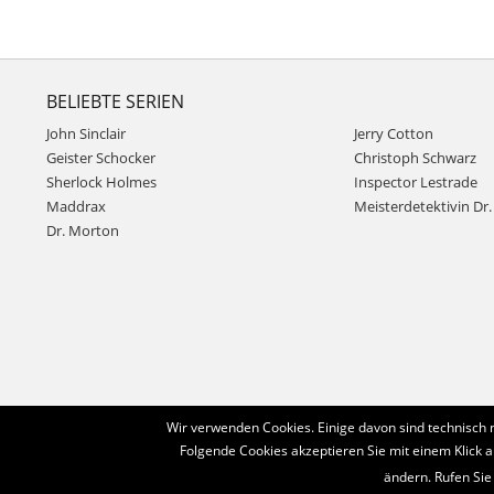
BELIEBTE SERIEN
John Sinclair
Jerry Cotton
Geister Schocker
Christoph Schwarz
Sherlock Holmes
Inspector Lestrade
Maddrax
Meisterdetektivin Dr. 
Dr. Morton
Wir verwenden Cookies. Einige davon sind technisch 
Folgende Cookies akzeptieren Sie mit einem Klick a
ändern. Rufen Sie