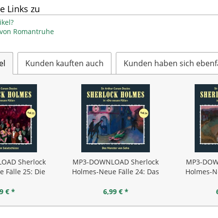
e Links zu
kel?
l von Romantruhe
el
Kunden kauften auch
Kunden haben sich ebenf
OAD Sherlock
MP3-DOWNLOAD Sherlock
MP3-DOW
 Fälle 25: Die
Holmes-Neue Fälle 24: Das
Holmes-Ne
zehn...
Monster von Soho
si
9 € *
6,99 € *