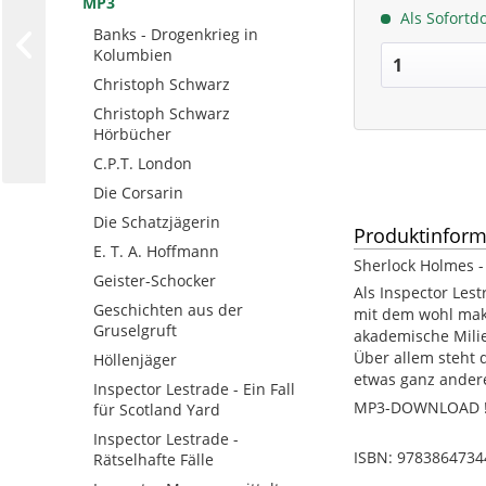
MP3
Als Sofortd
Banks - Drogenkrieg in
Kolumbien
Christoph Schwarz
Christoph Schwarz
Hörbücher
C.P.T. London
Die Corsarin
Die Schatzjägerin
Produktinform
E. T. A. Hoffmann
Sherlock Holmes -
Geister-Schocker
Als Inspector Les
Geschichten aus der
mit dem wohl maka
Gruselgruft
akademische Milie
Über allem steht 
Höllenjäger
etwas ganz ander
Inspector Lestrade - Ein Fall
MP3-DOWNLOAD !!
für Scotland Yard
Inspector Lestrade -
ISBN: 9783864734
Rätselhafte Fälle