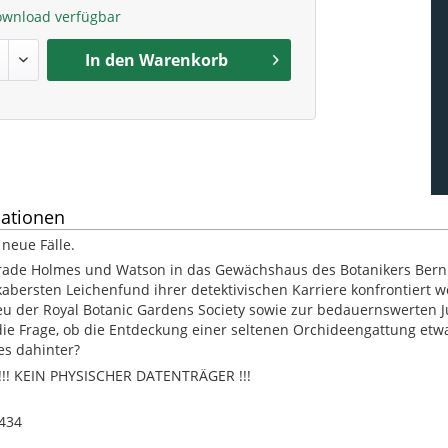
ownload verfügbar
In den
Warenkorb
ationen
 neue Fälle.
trade Holmes und Watson in das Gewächshaus des Botanikers Bernha
bersten Leichenfund ihrer detektivischen Karriere konfrontiert we
u der Royal Botanic Gardens Society sowie zur bedauernswerten Ju
die Frage, ob die Entdeckung einer seltenen Orchideengattung etw
es dahinter?
! KEIN PHYSISCHER DATENTRÄGER !!!
434