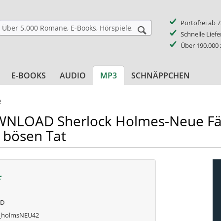
Portofrei ab 
Schnelle Lief
Über 190.000
E-BOOKS
AUDIO
MP3
SCHNÄPPCHEN
e
LOAD Sherlock Holmes-Neue Fäll
 bösen Tat
*
AD
_holmsNEU42