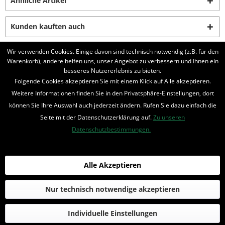
Ähnliche Artikel
Kunden kauften auch
Wir verwenden Cookies. Einige davon sind technisch notwendig (z.B. für den
Kunden haben sich ebenfalls angesehen
Warenkorb), andere helfen uns, unser Angebot zu verbessern und Ihnen ein
besseres Nutzererlebnis zu bieten.
BELIEBTE SERIEN
Folgende Cookies akzeptieren Sie mit einem Klick auf Alle akzeptieren.
Weitere Informationen finden Sie in den Privatsphäre-Einstellungen, dort
UNSER SHOP
können Sie Ihre Auswahl auch jederzeit ändern. Rufen Sie dazu einfach die
Seite mit der Datenschutzerklärung auf.
Zu unseren
IHRE VORTEILE
Datenschutzbestimmungen.
INFORMIERT BLEIBEN
Bestellung widerrufen
Alle Akzeptieren
* Alle Preise inkl. MwSt. und zzgl.
Bearbeitungspauschale
Nur technisch notwendige akzeptieren
© 2016-2022 Romantruhe - Buchversand, Joachim Otto
Individuelle Einstellungen
die profilschmiede - Internetagentur