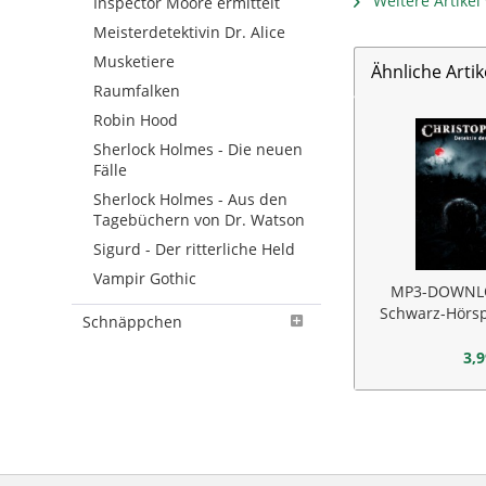
Weitere Artike
Inspector Moore ermittelt
Meisterdetektivin Dr. Alice
Musketiere
Ähnliche Artik
Raumfalken
Robin Hood
Sherlock Holmes - Die neuen
Fälle
Sherlock Holmes - Aus den
Tagebüchern von Dr. Watson
Sigurd - Der ritterliche Held
Vampir Gothic
MP3-DOWNLO
Schwarz-Hörsp
Schnäppchen
Teufe
3,9