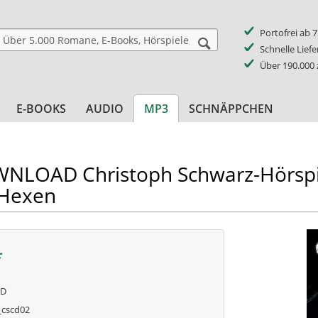
Portofrei ab 
Schnelle Lief
Über 190.000
E-BOOKS
AUDIO
MP3
SCHNÄPPCHEN
LOAD Christoph Schwarz-Hörspie
-Hexen
*
AD
cscd02