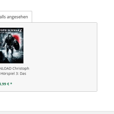
alls angesehen
LOAD Christoph
Hörspiel 3: Das
ngrab von...
3,99 € *