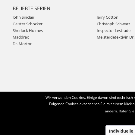
BELIEBTE SERIEN
John Sinclair
Jerry Cotton
Geister Schocker
Christoph Schwarz
Sherlock Holmes
Inspector Lestrade
Maddrax
Meisterdetektivin Dr. 
Dr. Morton
Wir verwenden Cookies. Einige davon sind technisch 
Folgende Cookies akzeptieren Sie mit einem Klick a
ändern. Rufen Sie
Individuelle