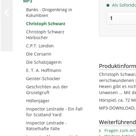
MP3
Als Sofortd
Banks - Drogenkrieg in
Kolumbien
Christoph Schwarz
Christoph Schwarz
Hörbücher
C.P.T. London
Die Corsarin
Die Schatzjägerin
Produktinform
E. T. A. Hoffmann
Christoph Schwarz
Geister-Schocker
verschwundenen Mä
Hexen gibt es nich
Geschichten aus der
Unwesen ... Mit 
Gruselgruft
Hörspiel, ca. 72 M
Höllenjäger
MP3-DOWNLOAD, ca
Inspector Lestrade - Ein Fall
für Scotland Yard
Weiterführend
Inspector Lestrade -
Rätselhafte Fälle
Fragen zum Arti