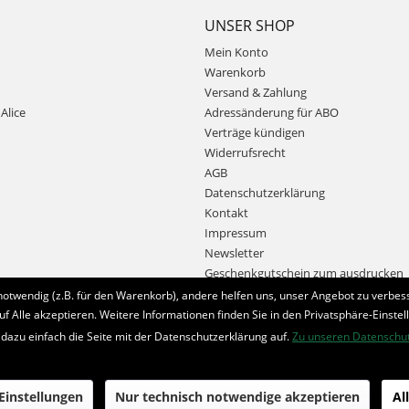
UNSER SHOP
Mein Konto
Warenkorb
Versand & Zahlung
Alice
Adressänderung für ABO
Verträge kündigen
Widerrufsrecht
AGB
Datenschutzerklärung
Kontakt
Impressum
Newsletter
Geschenkgutschein zum ausdrucken
notwendig (z.B. für den Warenkorb), andere helfen uns, unser Angebot zu verbess
uf Alle akzeptieren. Weitere Informationen finden Sie in den Privatsphäre-Einstel
Bestellung widerrufen
 dazu einfach die Seite mit der Datenschutzerklärung auf.
Zu unseren Datenschu
* Alle Preise inkl. MwSt. und zzgl.
Bearbeitungspauschale
 Einstellungen
Nur technisch notwendige akzeptieren
Al