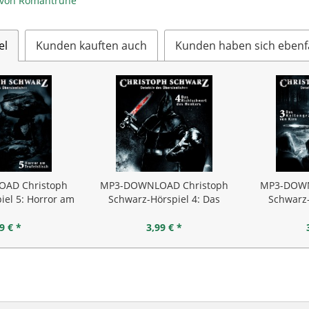
l von Romantruhe
el
Kunden kauften auch
Kunden haben sich ebenf
AD Christoph
MP3-DOWNLOAD Christoph
MP3-DOWN
iel 5: Horror am
Schwarz-Hörspiel 4: Das
Schwarz-
lstisch
Richtschwert...
Kelte
9 € *
3,99 € *