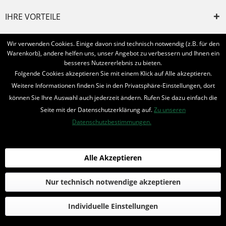
IHRE VORTEILE
INFORMIERT BLEIBEN
Wir verwenden Cookies. Einige davon sind technisch notwendig (z.B. für den
Warenkorb), andere helfen uns, unser Angebot zu verbessern und Ihnen ein
Bestellung widerrufen
besseres Nutzererlebnis zu bieten.
Folgende Cookies akzeptieren Sie mit einem Klick auf Alle akzeptieren.
* Alle Preise inkl. MwSt. und zzgl.
Bearbeitungspauschale
Weitere Informationen finden Sie in den Privatsphäre-Einstellungen, dort
können Sie Ihre Auswahl auch jederzeit ändern. Rufen Sie dazu einfach die
© 2016-2022 Romantruhe - Buchversand, Joachim Otto
Seite mit der Datenschutzerklärung auf.
Zu unseren
die profilschmiede - Internetagentur
Datenschutzbestimmungen.
Alle Akzeptieren
Nur technisch notwendige akzeptieren
Individuelle Einstellungen