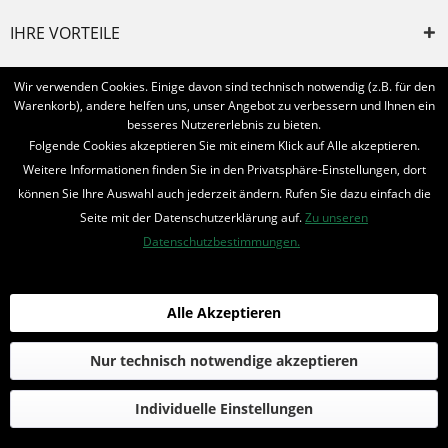
IHRE VORTEILE
INFORMIERT BLEIBEN
Wir verwenden Cookies. Einige davon sind technisch notwendig (z.B. für den
Warenkorb), andere helfen uns, unser Angebot zu verbessern und Ihnen ein
Bestellung widerrufen
besseres Nutzererlebnis zu bieten.
Folgende Cookies akzeptieren Sie mit einem Klick auf Alle akzeptieren.
* Alle Preise inkl. MwSt. und zzgl.
Bearbeitungspauschale
Weitere Informationen finden Sie in den Privatsphäre-Einstellungen, dort
können Sie Ihre Auswahl auch jederzeit ändern. Rufen Sie dazu einfach die
© 2016-2022 Romantruhe - Buchversand, Joachim Otto
Seite mit der Datenschutzerklärung auf.
Zu unseren
die profilschmiede - Internetagentur
Datenschutzbestimmungen.
Alle Akzeptieren
Nur technisch notwendige akzeptieren
Individuelle Einstellungen