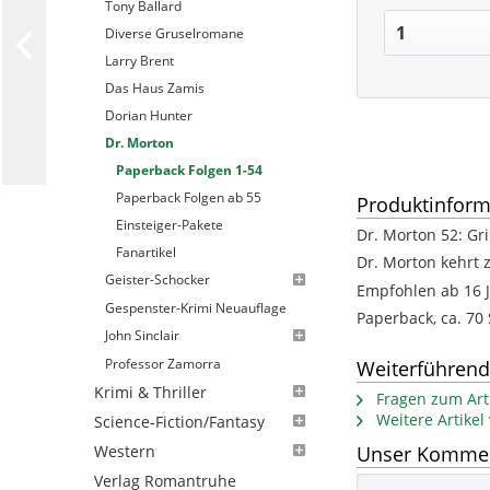
Tony Ballard
Diverse Gruselromane
Larry Brent
Das Haus Zamis
Dorian Hunter
Dr. Morton
Paperback Folgen 1-54
Paperback Folgen ab 55
Produktinform
Einsteiger-Pakete
Dr. Morton 52: G
Fanartikel
Dr. Morton kehrt 
Geister-Schocker
Empfohlen ab 16 
Gespenster-Krimi Neuauflage
Paperback, ca. 70 
John Sinclair
Professor Zamorra
Weiterführend
Krimi & Thriller
Fragen zum Arti
Weitere Artikel
Science-Fiction/Fantasy
Western
Unser Komment
Verlag Romantruhe