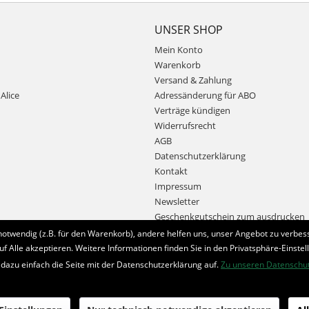
UNSER SHOP
Mein Konto
Warenkorb
Versand & Zahlung
Alice
Adressänderung für ABO
Verträge kündigen
Widerrufsrecht
AGB
Datenschutzerklärung
Kontakt
Impressum
Newsletter
Geschenkgutschein zum ausdrucken
notwendig (z.B. für den Warenkorb), andere helfen uns, unser Angebot zu verbess
uf Alle akzeptieren. Weitere Informationen finden Sie in den Privatsphäre-Einstel
Bestellung widerrufen
 dazu einfach die Seite mit der Datenschutzerklärung auf.
Zu unseren Datenschu
* Alle Preise inkl. MwSt. und zzgl.
Bearbeitungspauschale