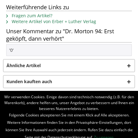
Weiterführende Links zu
Fragen zum Artikel?
Weitere Artikel von Erber + Luther Verlag
Unser Kommentar zu "Dr. Morton 94: Erst
geköpft, dann verhört"
'0'
Ähnliche Artikel
Kunden kauften auch
Wir verwenden Cookies. Einige davon sind technisch notwendig (z.B. für den
Kunden haben sich ebenfalls angesehen
Warenkorb), andere helfen uns, unser Angebot zu verbessern und Ihnen ein
besseres Nutzererlebnis zu bieten.
Folgende Cookies akzeptieren Sie mit einem Klick auf Alle akzeptieren.
BELIEBTE SERIEN
Weitere Informationen finden Sie in den Privatsphäre-Einstellungen, dort
UNSER SHOP
können Sie Ihre Auswahl auch jederzeit ändern. Rufen Sie dazu einfach die
Seite mit der Datenschutzerklärung auf.
Zu unseren