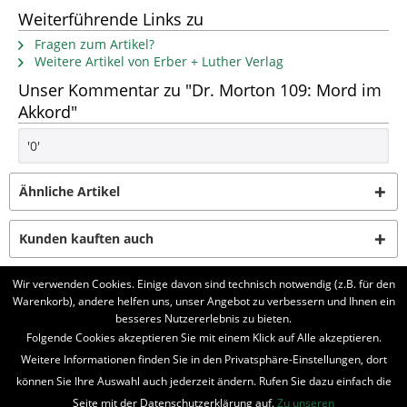
Weiterführende Links zu
Fragen zum Artikel?
Weitere Artikel von Erber + Luther Verlag
Unser Kommentar zu "Dr. Morton 109: Mord im
Akkord"
'0'
Ähnliche Artikel
Kunden kauften auch
Wir verwenden Cookies. Einige davon sind technisch notwendig (z.B. für den
Kunden haben sich ebenfalls angesehen
Warenkorb), andere helfen uns, unser Angebot zu verbessern und Ihnen ein
besseres Nutzererlebnis zu bieten.
BELIEBTE SERIEN
Folgende Cookies akzeptieren Sie mit einem Klick auf Alle akzeptieren.
Weitere Informationen finden Sie in den Privatsphäre-Einstellungen, dort
UNSER SHOP
können Sie Ihre Auswahl auch jederzeit ändern. Rufen Sie dazu einfach die
Seite mit der Datenschutzerklärung auf.
Zu unseren