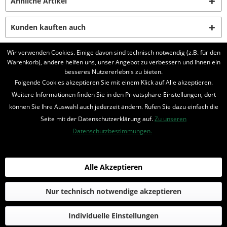
Ähnliche Artikel
Kunden kauften auch
Wir verwenden Cookies. Einige davon sind technisch notwendig (z.B. für den
Kunden haben sich ebenfalls angesehen
Warenkorb), andere helfen uns, unser Angebot zu verbessern und Ihnen ein
besseres Nutzererlebnis zu bieten.
Folgende Cookies akzeptieren Sie mit einem Klick auf Alle akzeptieren.
BELIEBTE SERIEN
Weitere Informationen finden Sie in den Privatsphäre-Einstellungen, dort
UNSER SHOP
können Sie Ihre Auswahl auch jederzeit ändern. Rufen Sie dazu einfach die
Seite mit der Datenschutzerklärung auf.
Zu unseren
IHRE VORTEILE
Datenschutzbestimmungen.
INFORMIERT BLEIBEN
Alle Akzeptieren
Bestellung widerrufen
* Alle Preise inkl. MwSt. und zzgl.
Bearbeitungspauschale
Nur technisch notwendige akzeptieren
© 2016-2022 Romantruhe - Buchversand, Joachim Otto
Individuelle Einstellungen
die profilschmiede - Internetagentur