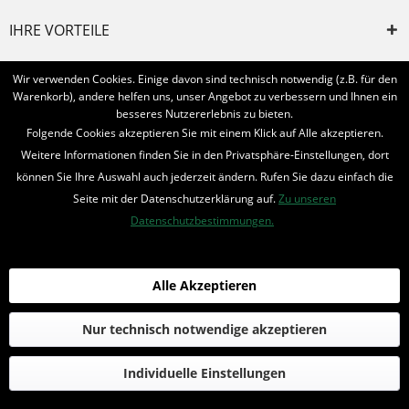
IHRE VORTEILE
INFORMIERT BLEIBEN
Wir verwenden Cookies. Einige davon sind technisch notwendig (z.B. für den
Warenkorb), andere helfen uns, unser Angebot zu verbessern und Ihnen ein
Bestellung widerrufen
besseres Nutzererlebnis zu bieten.
Folgende Cookies akzeptieren Sie mit einem Klick auf Alle akzeptieren.
* Alle Preise inkl. MwSt. und zzgl.
Bearbeitungspauschale
Weitere Informationen finden Sie in den Privatsphäre-Einstellungen, dort
können Sie Ihre Auswahl auch jederzeit ändern. Rufen Sie dazu einfach die
© 2016-2022 Romantruhe - Buchversand, Joachim Otto
Seite mit der Datenschutzerklärung auf.
Zu unseren
die profilschmiede - Internetagentur
Datenschutzbestimmungen.
Alle Akzeptieren
Nur technisch notwendige akzeptieren
Individuelle Einstellungen