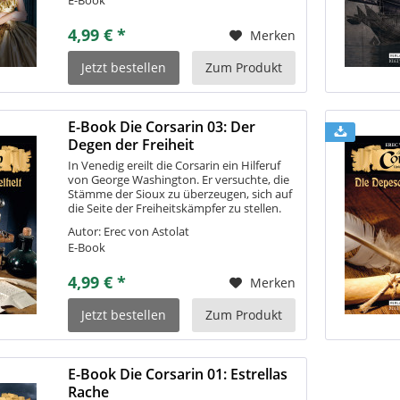
zwei...
4,99 € *
Merken
Jetzt bestellen
Zum Produkt
E-Book Die Corsarin 03: Der
Degen der Freiheit
In Venedig ereilt die Corsarin ein Hilferuf
von George Washington. Er versuchte, die
Stämme der Sioux zu überzeugen, sich auf
die Seite der Freiheitskämpfer zu stellen.
Doch nun ist er von englischen Truppen –
Autor: Erec von Astolat
unter Hilfe von Preußischen...
E-Book
4,99 € *
Merken
Jetzt bestellen
Zum Produkt
E-Book Die Corsarin 01: Estrellas
Rache