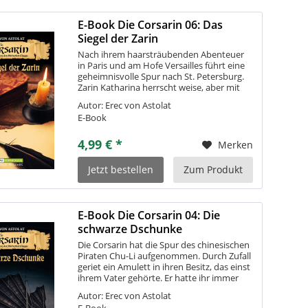
E-Book Die Corsarin 06: Das
Siegel der Zarin
Nach ihrem haarsträubenden Abenteuer
in Paris und am Hofe Versailles führt eine
geheimnisvolle Spur nach St. Petersburg.
Zarin Katharina herrscht weise, aber mit
harter Hand. Was weiß sie über das
Autor: Erec von Astolat
Geheimnis des Amuletts? Die
E-Book
europäischen...
4,99 € *
Merken
Jetzt bestellen
Zum Produkt
E-Book Die Corsarin 04: Die
schwarze Dschunke
Die Corsarin hat die Spur des chinesischen
Piraten Chu-Li aufgenommen. Durch Zufall
geriet ein Amulett in ihren Besitz, das einst
ihrem Vater gehörte. Er hatte ihr immer
gesagt: »Mit dem Inhalt stürzt du zwei
Autor: Erec von Astolat
Königreiche.« Was das...
E-Book