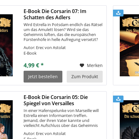
E-Book Die Corsarin 07: Im
Schatten des Adlers
Wird Estrella in Potsdam endlich das Rätsel
um das Amulett lösen? Wird sie das
Geheimnis lüften, das die europäischen
Fürstenhöfe in helle Aufregung versetzt?
Im Archiv Friedrichs des Großen macht die
Autor: Erec von Astolat
Corsarin eine eigenartige...
E-Book
4,99 € *
Merken
Jetzt bestellen
Zum Produkt
E-Book Die Corsarin 05: Die
Spiegel von Versailles
In einer Hafenspelunke von Marseille will
Estrella einen Informanten treffen.
Jemand, der ihren Vater kannte und
vielleicht Aufschluss über das Geheimnis
des Medaillons geben kann. Sie erkennt,
Autor: Erec von Astolat
dass der Inhalt dieses Schmuckstückes
E-Book