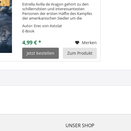
Estrella Avilla de Aragon gehört zu den
schillerndsten und interessantesten
Personen der ersten Hälfte des Kampfes
der amerikanischen Siedler um die
Unabhängigkeit. Als Corsarin kreuzt sie
Autor: Erec von Astolat
etwa 1762 mit der SILVER STAR durch die
E-Book
Meere....
4,99 € *
Merken
Jetzt bestellen
Zum Produkt
UNSER SHOP