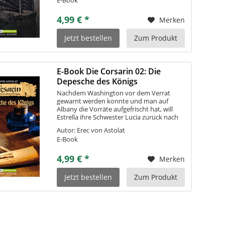
4,99 € *
Merken
Jetzt bestellen
Zum Produkt
E-Book Die Corsarin 02: Die
Depesche des Königs
Nachdem Washington vor dem Verrat
gewarnt werden konnte und man auf
Albany die Vorräte aufgefrischt hat, will
Estrella ihre Schwester Lucia zurück nach
San Luca Bay bringen – eine gefährliche
Autor: Erec von Astolat
Reise um das Kap Horn in den Pazifik
E-Book
nimmt...
4,99 € *
Merken
Jetzt bestellen
Zum Produkt